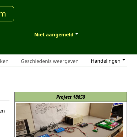
um
Niet aangemeld
Handelingen
jken
Geschiedenis weergeven
Project 18650
sen