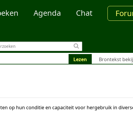
oeken
Agenda
Chat
For
Lezen
Brontekst beki
sten op hun conditie en capaciteit voor hergebruik in diver