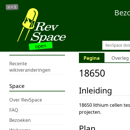
3
n =
Bez
open
Pagina
Overleg
Recente
18650
wikiveranderingen
Space
Inleiding
Over RevSpace
18650 lithium cellen te
FAQ
projecten.
Bezoeken
Plan