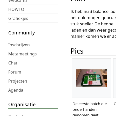
Webcams
HOWTO
Ik heb nu 3 balance la
het ook mogen gebruike
Grafiekjes
stuk sneller. De bedoel
laden en dan weer geco
Community
manier komen we er ach
Inschrijven
Pics
Metameetings
Chat
Forum
Projecten
Agenda
Organisatie
De eerste batch die
C
onderhanden
genomen gaat