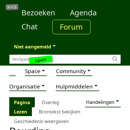
3
n =
Bezoeken
Agenda
Chat
Forum
Niet aangemeld
open
Space
Community
Organisatie
Hulpmiddelen
Handelingen
Pagina
Overleg
Lezen
Brontekst bekijken
Geschiedenis weergeven