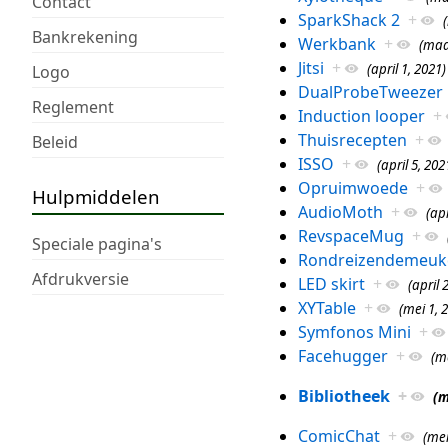
Contact
SparkShack 2
+
Bankrekening
Werkbank
+
(maa
Jitsi
+
(april 1, 2021)
Logo
DualProbeTweezer
Reglement
Induction looper
+
Thuisrecepten
+
Beleid
ISSO
+
(april 5, 202
Opruimwoede
+
Hulpmiddelen
AudioMoth
+
(apr
RevspaceMug
+
Speciale pagina's
Rondreizendemeuk
Afdrukversie
LED skirt
+
(april 
XYTable
+
(mei 1, 
Symfonos Mini
+
Facehugger
+
(me
Bibliotheek
+
(m
ComicChat
+
(mei