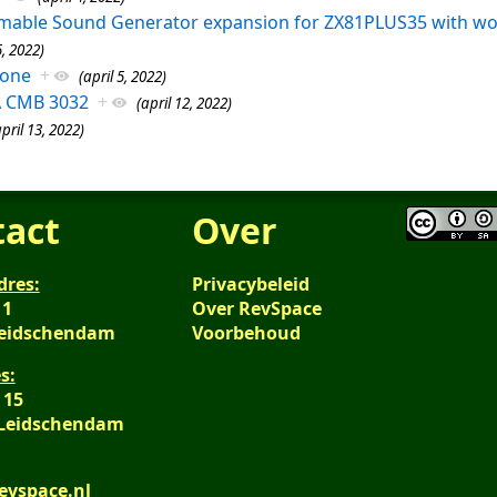
mable Sound Generator expansion for ZX81PLUS35 with wo
5, 2022)
lone
+
(april 5, 2022)
A CMB 3032
+
(april 12, 2022)
april 13, 2022)
tact
Over
dres:
Privacybeleid
 1
Over RevSpace
Leidschendam
Voorbehoud
s:
 15
 Leidschendam
evspace.nl