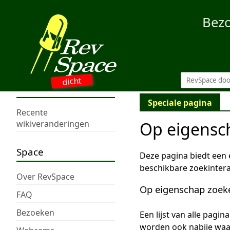
Bez
dicht
Speciale pagina
Recente
Op eigensc
wikiveranderingen
Space
Deze pagina biedt een
beschikbare zoekintera
Over RevSpace
Op eigenschap zoek
FAQ
Bezoeken
Een lijst van alle pagi
worden ook nabije wa