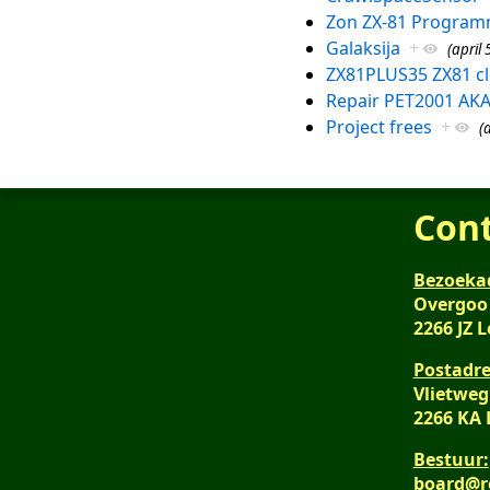
Zon ZX-81 Program
Galaksija
+
(april 
ZX81PLUS35 ZX81 c
Repair PET2001 AK
Project frees
+
(
Con
Bezoeka
Overgoo
2266 JZ 
Postadre
Vlietweg
2266 KA
Bestuur:
board@r