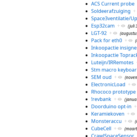
ACS Current probe
Soldeerafzuiging
+
Space3ventilatie/U
Esp32cam
+
(juli
LGT-92
+
(augustus
Pack for eth0
+
(
Inkoopactie insigne
Inkoopactie Toprac
Luteijn/IRRemotes
Stm macro keyboar
SEM oud
+
(novem
ElectronicLoad
+
Rhococo prototype
!revbank
+
(januar
Doorduino opt-in
+
Keramiekoven
+
Monsteraccu
+
(
CubeCell
+
(maart
CrawlSpaceSensor