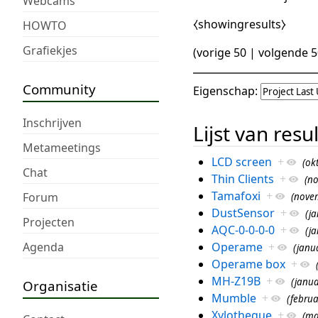
Webcams
⧼showingresults⧽
HOWTO
Grafiekjes
(
vorige 50
|
volgende 5
Community
Eigenschap:
Inschrijven
Lijst van resu
Metameetings
LCD screen
+
(ok
Chat
Thin Clients
+
(no
Tamafoxi
+
Forum
(novem
DustSensor
+
(ja
Projecten
AQC-0-0-0-0
+
(ja
Agenda
Operame
+
(janua
Operame box
+
MH-Z19B
+
(janua
Organisatie
Mumble
+
(februa
Xylotheque
+
(ma