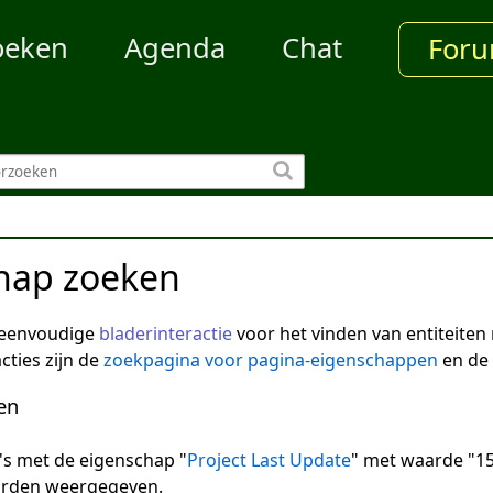
oeken
Agenda
Chat
For
hap zoeken
 eenvoudige
bladerinteractie
voor het vinden van entiteite
cties zijn de
zoekpagina voor pagina-eigenschappen
en de
en
na's met de eigenschap "
Project Last Update
" met waarde "15
arden weergegeven.