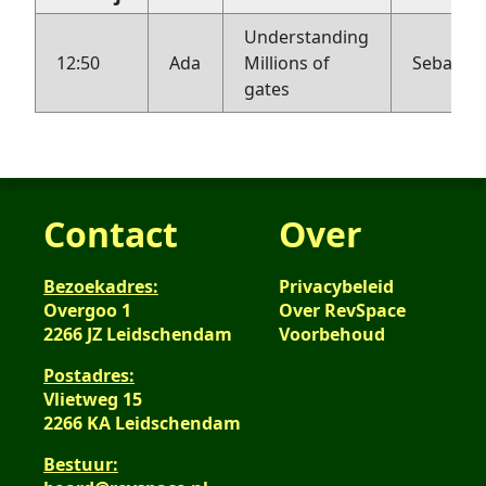
Understanding
12:50
Ada
Millions of
Sebastiu
gates
Contact
Over
Bezoekadres:
Privacybeleid
Overgoo 1
Over RevSpace
2266 JZ Leidschendam
Voorbehoud
Postadres:
Vlietweg 15
2266 KA Leidschendam
Bestuur: