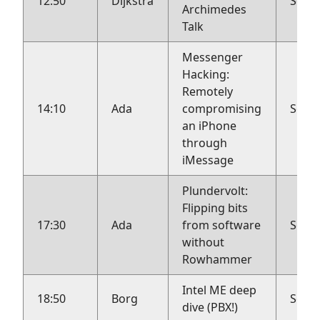
12:50
Dijkstra
Sebas
Archimedes
Talk
Messenger
Hacking:
Remotely
14:10
Ada
compromising
Sebas
an iPhone
through
iMessage
Plundervolt:
Flipping bits
17:30
Ada
from software
Sebas
without
Rowhammer
Intel ME deep
18:50
Borg
Sebas
dive (PBX!)