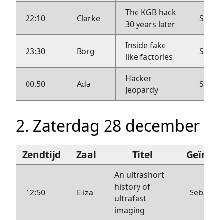
The KGB hack
22:10
Clarke
Sebas
30 years later
Inside fake
23:30
Borg
Sebas
like factories
Hacker
00:50
Ada
Sebas
Jeopardy
2. Zaterdag 28 december
Zendtijd
Zaal
Titel
Geïnte
An ultrashort
history of
12:50
Eliza
Sebasti
ultrafast
imaging