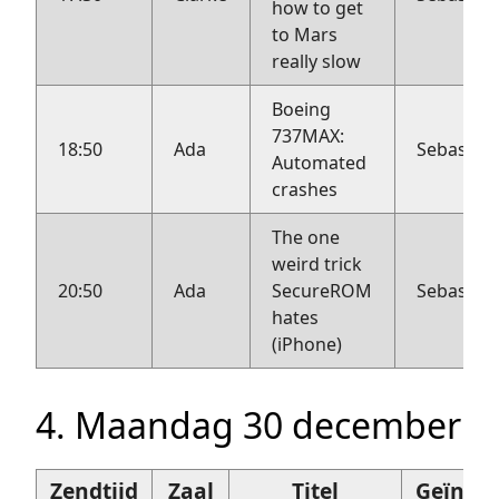
how to get
to Mars
really slow
Boeing
737MAX:
18:50
Ada
Sebastius
Automated
crashes
The one
weird trick
20:50
Ada
SecureROM
Sebastius
hates
(iPhone)
4. Maandag 30 december
Zendtijd
Zaal
Titel
Geïnter