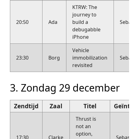
KTRW: The
journey to
20:50
Ada
build a
Sebasti
debugabble
iPhone
Vehicle
23:30
Borg
immobilization
Sebasti
revisited
3. Zondag 29 december
Zendtijd
Zaal
Titel
Geïnter
Thrust is
not an
option,
17:30
Clarke
Sebastius