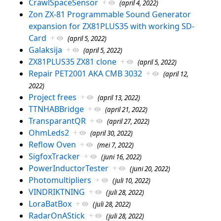
CrawlSpaceSensor
+
(april 4, 2022)
Zon ZX-81 Programmable Sound Generator
expansion for ZX81PLUS35 with working SD-
Card
+
(april 5, 2022)
Galaksija
+
(april 5, 2022)
ZX81PLUS35 ZX81 clone
+
(april 5, 2022)
Repair PET2001 AKA CMB 3032
+
(april 12,
2022)
Project frees
+
(april 13, 2022)
TTNHABBridge
+
(april 21, 2022)
TransparantQR
+
(april 27, 2022)
OhmLeds2
+
(april 30, 2022)
Reflow Oven
+
(mei 7, 2022)
SigfoxTracker
+
(juni 16, 2022)
PowerInductorTester
+
(juni 20, 2022)
Photomultipliers
+
(juli 10, 2022)
VINDRIKTNING
+
(juli 28, 2022)
LoraBatBox
+
(juli 28, 2022)
RadarOnAStick
+
(juli 28, 2022)