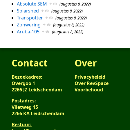
Absolute SEM
+
(augustus 8, 2022)
Solarshed
+
(augustus 8, 2022)
Transpotter
+
(augustus 8, 2022)
Zonwering
+
(augustus 8, 2022)
Aruba-105
+
(augustus 8, 2022)
Contact
Over
Bezoekadres:
Privacybeleid
Overgoo 1
Over RevSpace
2266 JZ Leidschendam
Voorbehoud
Postadres:
Vlietweg 15
2266 KA Leidschendam
Bestuur: