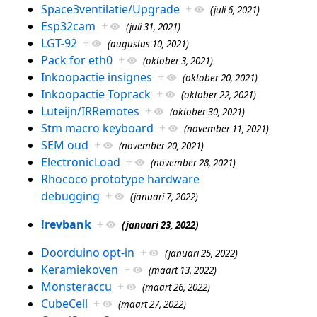
Space3ventilatie/Upgrade
+
(juli 6, 2021)
Esp32cam
+
(juli 31, 2021)
LGT-92
+
(augustus 10, 2021)
Pack for eth0
+
(oktober 3, 2021)
Inkoopactie insignes
+
(oktober 20, 2021)
Inkoopactie Toprack
+
(oktober 22, 2021)
Luteijn/IRRemotes
+
(oktober 30, 2021)
Stm macro keyboard
+
(november 11, 2021)
SEM oud
+
(november 20, 2021)
ElectronicLoad
+
(november 28, 2021)
Rhococo prototype hardware
debugging
+
(januari 7, 2022)
!revbank
+
(januari 23, 2022)
Doorduino opt-in
+
(januari 25, 2022)
Keramiekoven
+
(maart 13, 2022)
Monsteraccu
+
(maart 26, 2022)
CubeCell
+
(maart 27, 2022)