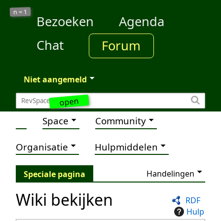
1
n =
Bezoeken
Agenda
Chat
Forum
Niet aangemeld
open
Space
Community
Organisatie
Hulpmiddelen
Handelingen
Speciale pagina
Wiki bekijken
RDF
Hulp