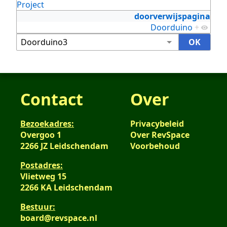
Project
doorverwijspagina
Doorduino
+
Contact
Over
Bezoekadres:
Privacybeleid
Overgoo 1
Over RevSpace
2266 JZ Leidschendam
Voorbehoud
Postadres:
Vlietweg 15
2266 KA Leidschendam
Bestuur:
board@revspace.nl