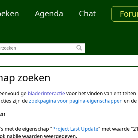
oeken
Agenda
Chat
For
hap zoeken
 eenvoudige
bladerinteractie
voor het vinden van entiteite
cties zijn de
zoekpagina voor pagina-eigenschappen
en de
en
na's met de eigenschap "
Project Last Update
" met waarde "21
 ook nabije waarden weergegeven.