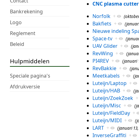
Contact
CNC plasma cutter
Bankrekening
Norfolk
+
(oktober
Logo
Bakfiets
+
(januari
Nieuwe indeling Sp
Reglement
Space-tv
+
(januar
Beleid
UAV Glider
+
(jan
RevWing
+
(januar
Hulpmiddelen
PI4REV
+
(januari 
RevBakkie
+
(janu
Meetkabels
+
Speciale pagina's
(ja
Luteijn/Laptop
+
Afdrukversie
Luteijn/HAB
+
(ja
Luteijn/ZoekZoek
+
Luteijn/Misc
+
(j
Luteijn/FieldDay
+
Luteijn/MIDI
+
(j
LART
+
(januari 13,
InverseGraffiti
+