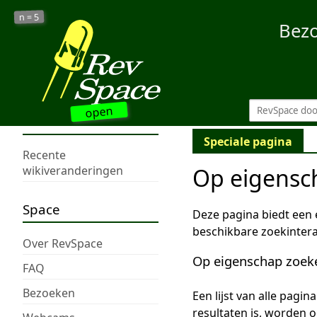
5
n =
Bez
open
Speciale pagina
Recente
Op eigensc
wikiveranderingen
Space
Deze pagina biedt een
beschikbare zoekintera
Over RevSpace
Op eigenschap zoek
FAQ
Bezoeken
Een lijst van alle pagi
resultaten is, worden