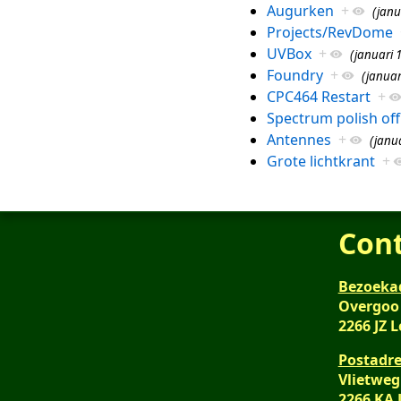
Augurken
+
(janu
Projects/RevDome
UVBox
+
(januari 1
Foundry
+
(januar
CPC464 Restart
+
Spectrum polish off
Antennes
+
(janua
Grote lichtkrant
+
Con
Bezoeka
Overgoo
2266 JZ 
Postadre
Vlietweg
2266 KA