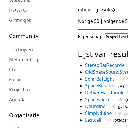
Webcams
⧼showingresults⧽
HOWTO
Grafiekjes
(
vorige 50
|
volgende 5
Community
Eigenschap:
Inschrijven
Lijst van resu
Metameetings
StereoBatRecorder
Chat
OldSpaceSoundSys
SolarBatLight
+
Forum
SpaceBus
+
(sept
Projecten
DebianHandbook
Agenda
Spacesucker
+
(j
Deurding
+
(juli 9
Simplyduino
+
(j
Organisatie
Lastcall
+
(oktober