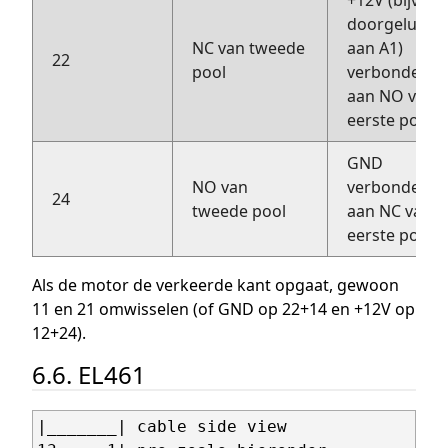
doorgelust
NC van tweede
aan A1)
22
pool
verbonden
aan NO van
eerste pool
GND
NO van
verbonden
24
tweede pool
aan NC van
eerste pool
Als de motor de verkeerde kant opgaat, gewoon
11 en 21 omwisselen (of GND op 22+14 en +12V op
12+24).
6.6. EL461
|_______| cable side view
