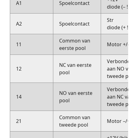
A1
Spoelcontact
diode (– !)
Str
A2
Spoelcontact
diode (+ !)
Common van
11
Motor +/–
eerste pool
Verbonden
NC van eerste
12
aan NO van
pool
tweede pool
Verbonden
NO van eerste
14
aan NC van
pool
tweede pool
Common van
21
Motor –/+
tweede pool
+12V (bijv.