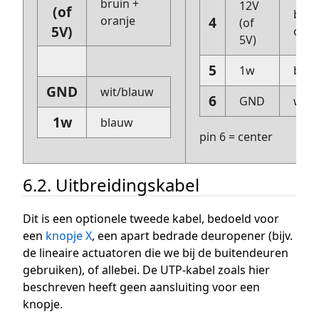
bruin +
12V
(of
brui
oranje
4
(of
5V)
oran
5V)
5
1w
bla
GND
wit/blauw
6
GND
wit/
1w
blauw
pin 6 = center
6.2. Uitbreidingskabel
Dit is een optionele tweede kabel, bedoeld voor
een
knopje X
, een apart bedrade deuropener (bijv.
de lineaire actuatoren die we bij de buitendeuren
gebruiken), of allebei. De UTP-kabel zoals hier
beschreven heeft geen aansluiting voor een
knopje.