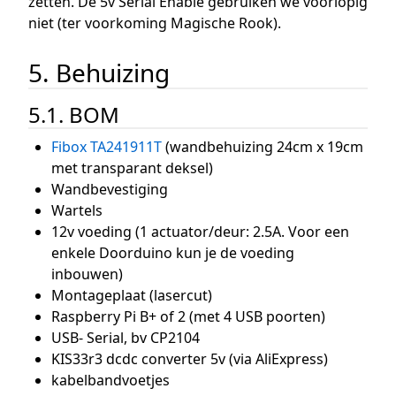
zetten. De 5v Serial Enable gebruiken we voorlopig
niet (ter voorkoming Magische Rook).
5. Behuizing
5.1. BOM
Fibox TA241911T
(wandbehuizing 24cm x 19cm
met transparant deksel)
Wandbevestiging
Wartels
12v voeding (1 actuator/deur: 2.5A. Voor een
enkele Doorduino kun je de voeding
inbouwen)
Montageplaat (lasercut)
Raspberry Pi B+ of 2 (met 4 USB poorten)
USB- Serial, bv CP2104
KIS33r3 dcdc converter 5v (via AliExpress)
kabelbandvoetjes