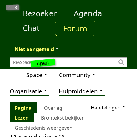
8
n =
Bezoeken
Agenda
Chat
Forum
Niet aangemeld
open
Space
Community
Organisatie
Hulpmiddelen
Handelingen
Pagina
Overleg
Lezen
Brontekst bekijken
Geschiedenis weergeven