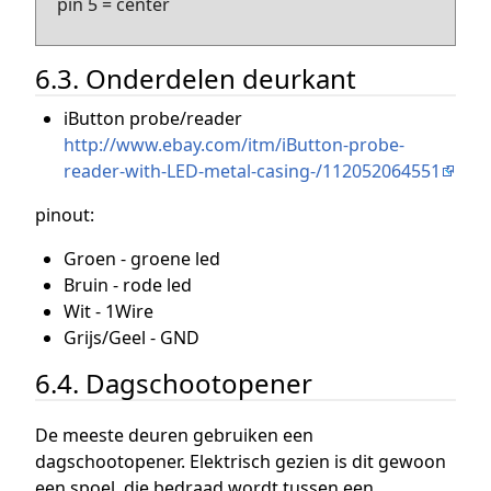
pin 5 = center
6.3. Onderdelen deurkant
iButton probe/reader
http://www.ebay.com/itm/iButton-probe-
reader-with-LED-metal-casing-/112052064551
pinout:
Groen - groene led
Bruin - rode led
Wit - 1Wire
Grijs/Geel - GND
6.4. Dagschootopener
De meeste deuren gebruiken een
dagschootopener. Elektrisch gezien is dit gewoon
een spoel, die bedraad wordt tussen een