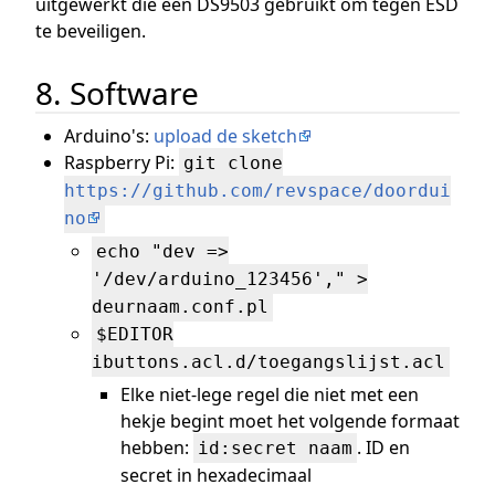
uitgewerkt die een DS9503 gebruikt om tegen ESD
te beveiligen.
8. Software
Arduino's:
upload de sketch
Raspberry Pi:
git clone
https://github.com/revspace/doordui
no
echo "dev =>
'/dev/arduino_123456'," >
deurnaam.conf.pl
$EDITOR
ibuttons.acl.d/toegangslijst.acl
Elke niet-lege regel die niet met een
hekje begint moet het volgende formaat
hebben:
. ID en
id:secret naam
secret in hexadecimaal