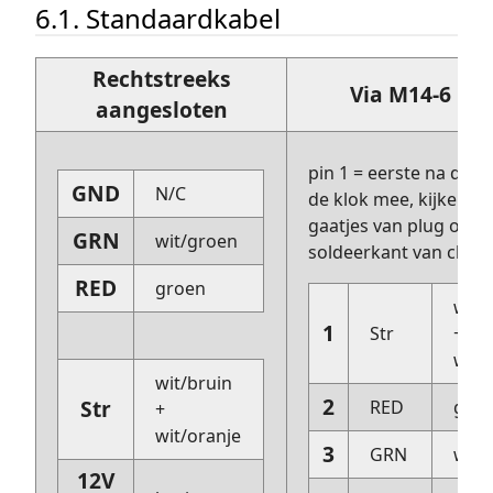
6.1. Standaardkabel
Rechtstreeks
Via M14-6 Plu
aangesloten
pin 1 = eerste na de 
GND
N/C
de klok mee, kijkend 
gaatjes van plug of
GRN
wit/groen
soldeerkant van chass
RED
groen
wit/
1
Str
+
wit/
wit/bruin
2
Str
RED
gro
+
wit/oranje
3
GRN
wit/
12V