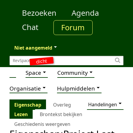
Bezoeken
Agenda
Chat
Forum
Niet aangemeld
dicht
Space
Community
Organisatie
Hulpmiddelen
Handelingen
Eigenschap
Overleg
Lezen
Brontekst bekijken
Geschiedenis weergeven