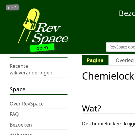
4
n =
Bez
open
Pagina
Overleg
Recente
Chemielock
wikiveranderingen
Space
Over RevSpace
Wat?
FAQ
De chemielockers krijg
Bezoeken