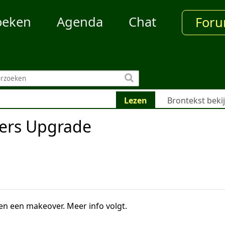
oeken
Agenda
Chat
For
Lezen
Brontekst beki
ers Upgrade
en een makeover. Meer info volgt.