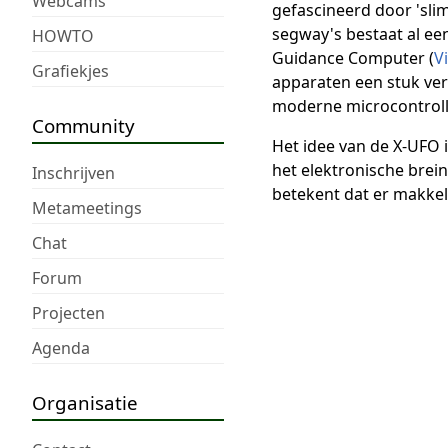
Webcams
gefascineerd door 'sli
segway's bestaat al ee
HOWTO
Guidance Computer (
V
Grafiekjes
apparaten een stuk ve
moderne microcontroll
Community
Het idee van de X-UFO 
het elektronische brei
Inschrijven
betekent dat er makkel
Metameetings
Chat
Forum
Projecten
Agenda
Organisatie