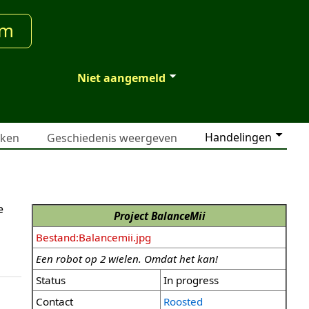
um
Niet aangemeld
Handelingen
jken
Geschiedenis weergeven
e
Project BalanceMii
Bestand:Balancemii.jpg
Een robot op 2 wielen. Omdat het kan!
Status
In progress
Contact
Roosted