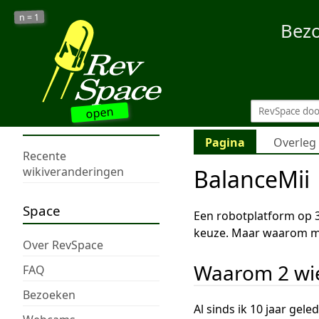
1
n =
Bez
open
Pagina
Overleg
Recente
BalanceMii
wikiveranderingen
Space
Een robotplatform op 3
keuze. Maar waarom mak
Over RevSpace
Waarom 2 wi
FAQ
Bezoeken
Al sinds ik 10 jaar gel