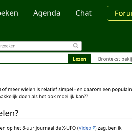
oeken
Agenda
Chat
For
Lezen
Brontekst beki
 of meer wielen is relatief simpel - en daarom een populair
kelijk doen als het ook moeilijk kan??
elen?
eden op het 8-uur journaal de X-UFO (
Video
) zag, ben ik