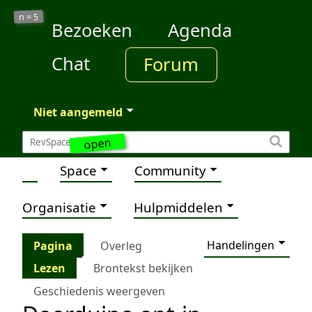
5
n =
Bezoeken
Agenda
Chat
Forum
Niet aangemeld
open
Space
Community
Organisatie
Hulpmiddelen
Handelingen
Pagina
Overleg
Lezen
Brontekst bekijken
Geschiedenis weergeven