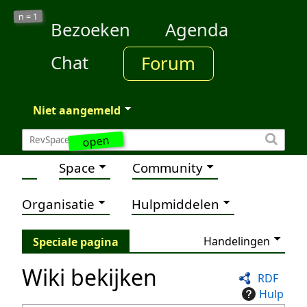
1
n =
Bezoeken
Agenda
Chat
Forum
Niet aangemeld
open
Space
Community
Organisatie
Hulpmiddelen
Handelingen
Speciale pagina
Wiki bekijken
RDF
Hulp