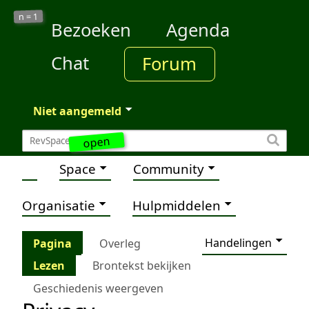
1
n =
Bezoeken
Agenda
Chat
Forum
Niet aangemeld
open
Space
Community
Organisatie
Hulpmiddelen
Handelingen
Pagina
Overleg
Lezen
Brontekst bekijken
Geschiedenis weergeven