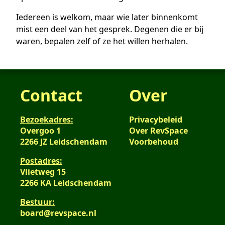
Iedereen is welkom, maar wie later binnenkomt
mist een deel van het gesprek. Degenen die er bij
waren, bepalen zelf of ze het willen herhalen.
Contact
Over
Bezoekadres:
Privacybeleid
Overgoo 1
Over RevSpace
2266 JZ Leidschendam
Voorbehoud
Postadres:
Vlietweg 15
2266 KA Leidschendam
Bestuur:
board@revspace.nl