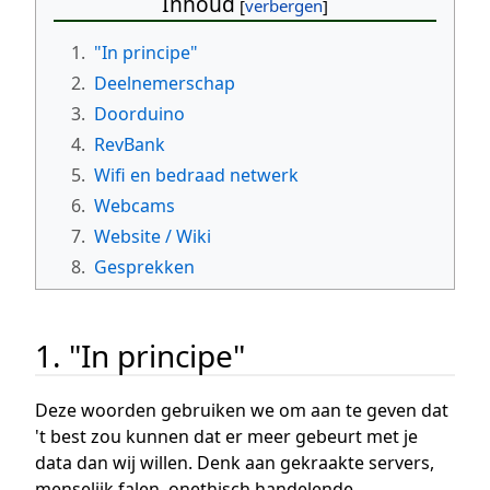
Inhoud
1.
"In principe"
2.
Deelnemerschap
3.
Doorduino
4.
RevBank
5.
Wifi en bedraad netwerk
6.
Webcams
7.
Website / Wiki
8.
Gesprekken
1. "In principe"
Deze woorden gebruiken we om aan te geven dat
't best zou kunnen dat er meer gebeurt met je
data dan wij willen. Denk aan gekraakte servers,
menselijk falen, onethisch handelende