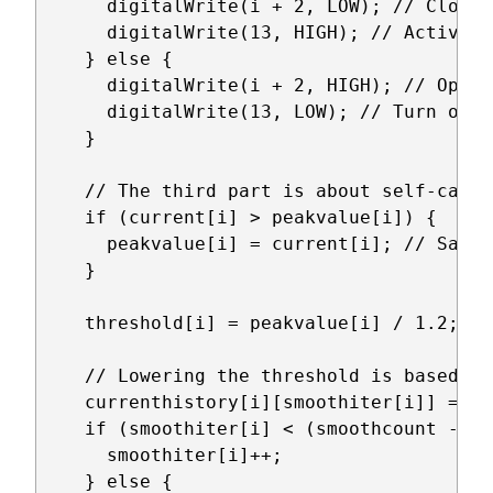
      digitalWrite(i + 2, LOW); // Close 
      digitalWrite(13, HIGH); // Activate
    } else {

      digitalWrite(i + 2, HIGH); // Open 
      digitalWrite(13, LOW); // Turn off 
    }

    // The third part is about self-calib
    if (current[i] > peakvalue[i]) {

      peakvalue[i] = current[i]; // Save 
    }

    threshold[i] = peakvalue[i] / 1.2; //
    // Lowering the threshold is based on
    currenthistory[i][smoothiter[i]] = cu
    if (smoothiter[i] < (smoothcount - 1))
      smoothiter[i]++;

    } else {
