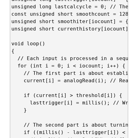
unsigned long lastcalcycle = 0; // The la
const unsigned short smoothcount = 128; /
unsigned short smoothiter[iocount] = {0, 
unsigned short currenthistory[iocount][sm
void loop()

{

  // Each input is processed in a sequent
  for (int i = 0; i < iocount; i++) {

    // The first part is about establishi
    current[i] = analogRead(i); // Read t
    if (current[i] > threshold[i]) {

      lasttrigger[i] = millis(); // Write
    }

    // The second part is about turning l
    if ((millis() - lasttrigger[i]) < fla