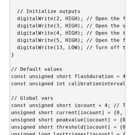
  // Initialize outputs

  digitalWrite(2, HIGH); // Open the firs
  digitalWrite(3, HIGH); // Open the seco
  digitalWrite(4, HIGH); // Open the thir
  digitalWrite(5, HIGH); // Open the four
  digitalWrite(13, LOW); // Turn off the 
}

// Default values

const unsigned short flashduration = 42; 
const unsigned int calibrationinterval = 
// Global vars

const unsigned short iocount = 4; // The 
unsigned short current[iocount] = {0, 0, 
unsigned short peakvalue[iocount] = {0, 0
unsigned short threshold[iocount] = {0, 0
unsigned long lasttrigger[iocount] = {0, 