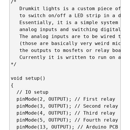
/*

   Drumkit lights is a custom piece of co
   to switch on/off a LED strip in a drumk
   Essentially, it is a simple system lis
   analog inputs and switching digital on
   The analog inputs are to be wired to d
   (those are basically very weird microp
   the outputs to mosfets or relay boards
   Currently it is written to run on a Pr
*/

void setup()

{

  // IO setup

  pinMode(2, OUTPUT); // First relay

  pinMode(3, OUTPUT); // Second relay

  pinMode(4, OUTPUT); // Third relay

  pinMode(5, OUTPUT); // Fourth relay

  pinMode(13, OUTPUT); // Arduino PCB LED
