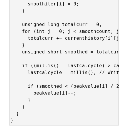
      smoothiter[i] = 0;

    }

    unsigned long totalcurr = 0;

    for (int j = 0; j < smoothcount; j++) 
      totalcurr += currenthistory[i][j];

    }

    unsigned short smoothed = totalcurr /
    if ((millis() - lastcalcycle) > calib
      lastcalcycle = millis(); // Write t
      if (smoothed < (peakvalue[i] / 2)) 
        peakvalue[i]--;

      }

    }

  }
