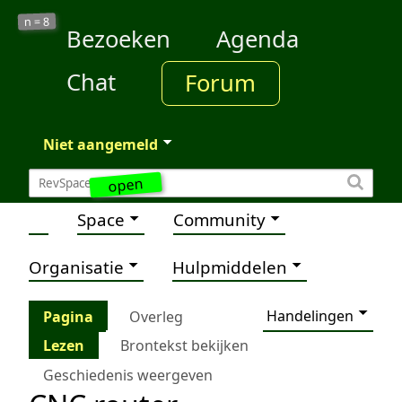
8
n =
Bezoeken
Agenda
Chat
Forum
Niet aangemeld
open
Space
Community
Organisatie
Hulpmiddelen
Handelingen
Pagina
Overleg
Lezen
Brontekst bekijken
Geschiedenis weergeven