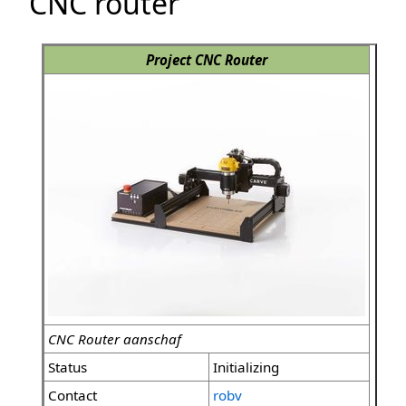
CNC router
Project CNC Router
CNC Router aanschaf
Status
Initializing
Contact
robv