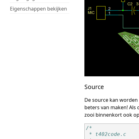
Eigenschappen bekijken
Source
De source kan worden g
beters van maken! Als d
zooi binnenkort ook op
/*
 * t402code.c