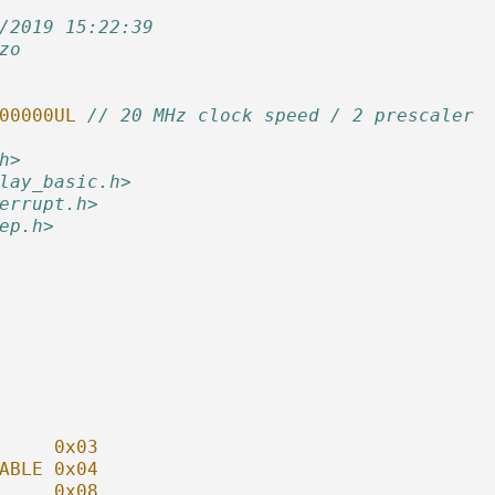
/2019 15:22:39
zo
00000UL 
// 20 MHz clock speed / 2 prescaler
h>
lay_basic.h>
errupt.h>
ep.h>
     0x03
ABLE 0x04
     0x08