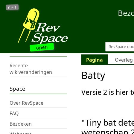
1
n =
Bez
open
Pagina
Overleg
Recente
Batty
wikiveranderingen
Space
Versie 2 is hier 
Over RevSpace
FAQ
"Tiny bat det
Bezoeken
wetenschap 