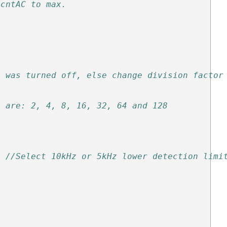
 cntAC to max.
t was turned off, else change division factor
e are: 2, 4, 8, 16, 32, 64 and 128
;
//Select 10kHz or 5kHz lower detection limi