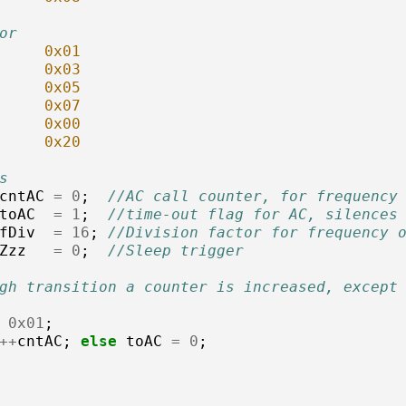
or
     0x01 
     0x03
     0x05
     0x07
     0x00
     0x20
s
cntAC
=
0
;
//AC call counter, for frequency
toAC
=
1
;
//time-out flag for AC, silences
fDiv
=
16
;
//Division factor for frequency 
Zzz
=
0
;
//Sleep trigger
gh transition a counter is increased, except
0x01
;
++
cntAC
;
else
toAC
=
0
;