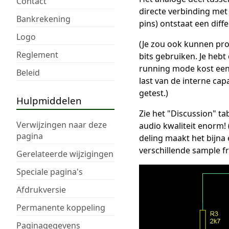
Contact
directe verbinding met
Bankrekening
pins) ontstaat een diff
Logo
(Je zou ook kunnen pro
Reglement
bits gebruiken. Je hebt 
running mode kost een c
Beleid
last van de interne capa
getest.)
Hulpmiddelen
Zie het "Discussion" ta
Verwijzingen naar deze
audio kwaliteit enorm! 
pagina
deling maakt het bijna 
verschillende sample f
Gerelateerde wijzigingen
Speciale pagina's
Afdrukversie
Permanente koppeling
Paginagegevens