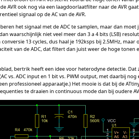
 de AVR ook nog via een laagdoorlaatfilter naar de AVR ga
erentieel signaal op de AC van de AVR.
beren het signaal met de ADC te samplen, maar dan moet j
dan waarschijnlijk niet veel meer dan 3 a 4 bits (LSB) resolut
onversie 13 cycles, dus haal je 192ksps bij 2.5MHz, maar of 
citeit van de ADC, dat filtert dan juist weer de hoge tonen er
bblad, bertrik heeft een idee voor heterodyne detectie. Dat
(AC vs. ADC input en 1 bit vs. PWM output, met daarbij nog e
een professioneel apparaatje.) Het mooie is dat bij de ATt
requenties te draaien in continuous mode dan bij oudere A