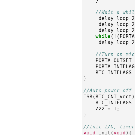
}
//Wait a whil
_delay_loop_2
_delay_loop_2
_delay_loop_2
while
(
!
(
PORTA
_delay_loop_2
//Turn on mic
PORTA_OUTSET
PORTA_INTFLAG
RTC_INTFLAGS
}
//Auto power off 
ISR
(
RTC_CNT_vect
)
RTC_INTFLAGS
Zzz
=
1
;
}
//Init I/O, timer
void
init
(
void
){