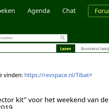
oeken
Agenda
Chat
For
Lezen
Brontekst beki
te vinden:
https://revspace.nl/Tibat
ector kit" voor het weekend van de
2019