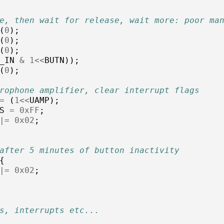
e, then wait for release, wait more: poor ma
(
0
);
(
0
);
(
0
);
_IN
&
1
<<
BUTN
));
(
0
);
rophone amplifier, clear interrupt flags
=
(
1
<<
UAMP
);
S
=
0xFF
;
|=
0x02
;
after 5 minutes of button inactivity
{
|=
0x02
;
s, interrupts etc...