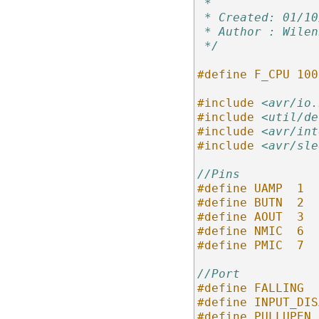
 *
 * Created: 01/10
 * Author : Wilen
 */
#define F_CPU 100
#include
<avr/io.
#include
<util/de
#include
<avr/int
#include
<avr/sle
//Pins
#define UAMP  1
#define BUTN  2
#define AOUT  3
#define NMIC  6
#define PMIC  7
//Port
#define FALLING  
#define INPUT_DIS
#define PULLUPEN 