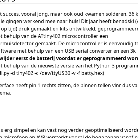
 succes, vooral jong, maar ook oud kwamen solderen, 36 k
 alle gingen werkend mee naar huis! Dit jaar heeft benadski 
t op tijd) druk gemaakt en kits ontwikkeld, geprogrammeer
et behulp van de ATtiny402 microcontroller een
muisdetector gemaakt. De microcontroller is eenvoudig t
ftware met behulp van een USB serial converter en een 3k
rwijder eerst de batterij voordat er geprogrammeerd wor
behulp van de nieuwste versie van het Python 3 progra
.py -d tiny402 -c /dev/ttyUSB0 -v -f batty.hex)
rface heeft pin 1 rechts zitten, de pinnen tellen vlnr dus va
hema.
s erg simpel en kan vast nog verder geoptimaliseerd word
n microfoon en AVR versterkt vooral de hoge tonen vanaf p