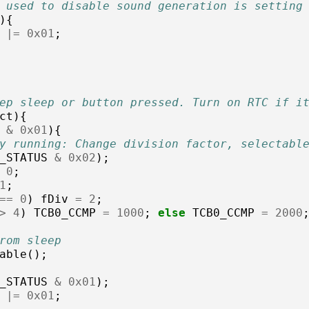
 used to disable sound generation is setting
){
|=
0x01
;
ep sleep or button pressed. Turn on RTC if i
ct
){
&
0x01
){
y running: Change division factor, selectabl
_STATUS
&
0x02
);
0
;
1
;
==
0
)
fDiv
=
2
;
>
4
)
TCB0_CCMP
=
1000
;
else
TCB0_CCMP
=
2000
rom sleep
able
();
_STATUS
&
0x01
);
|=
0x01
;