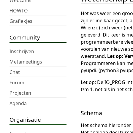
Webcams
HOWTO
Het was weer een groot
zijn er inelkaar gezet,
Grafiekjes
Wilenzo) zich weer (ne
geleverd. Dit keer is m
Community
programmeerbare vleer
voorzien van nieuwe so
Inschrijven
weerstand.
Let op: Ve
Metameetings
Programmeren kan met 
pyupdi. (python3 pyupdi
Chat
Let op: De IO_PROG inte
Forum
t/m 1, net als in het sc
Projecten
Agenda
Schema
Organisatie
Het schema hieronder i
Het analoge deel tusse