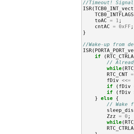
//Timeout! Signal
ISR
(
TCB0_INT_vect
TCB0_INTFLAGS
toAC
=
1
;
cntAC
=
0xFF
;
}
//Wake-up from de
ISR
(
PORTA_PORT_ve
if
(
RTC_CTRLA
// Alread
while
(
RTC
RTC_CNT
=
fDiv
<<=
if
(
fDiv
if
(
fDiv
}
else
{
// Wake f
sleep_dis
Zzz
=
0
;
while
(
RTC
RTC_CTRLA