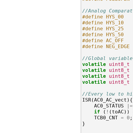
//Analog Comparat
#define HYS_00   
#define HYS_10   
#define HYS_25   
#define HYS_50   
#define AC_OFF   
#define NEG_EDGE 
//Global variable
volatile
uint8_t
volatile
uint8_t
volatile
uint8_t
volatile
uint8_t
//Every low to hi
ISR
(
AC0_AC_vect
){
AC0_STATUS
|=
if
(
!
(
toAC
))
TCB0_CNT
=
0
;
}