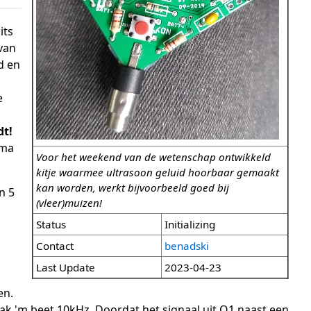
its
(van
d en
e
dt!
mma
Voor het weekend van de wetenschap ontwikkeld
kitje waarmee ultrasoon geluid hoorbaar gemaakt
kan worden, werkt bijvoorbeeld goed bij
n 5
(vleer)muizen!
Status
Initializing
Contact
benadski
Last Update
2023-04-23
en.
ak 'm beet 10kHz. Doordat het signaal uit Q1 naast een