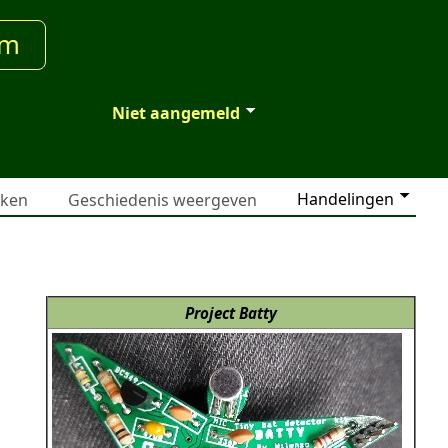
um
Niet aangemeld
Handelingen
jken
Geschiedenis weergeven
Project Batty