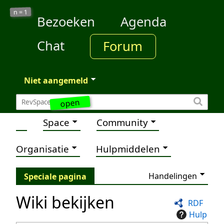
1
n =
Bezoeken
Agenda
Chat
Forum
Niet aangemeld
open
Space
Community
Organisatie
Hulpmiddelen
Handelingen
Speciale pagina
Wiki bekijken
RDF
Hulp