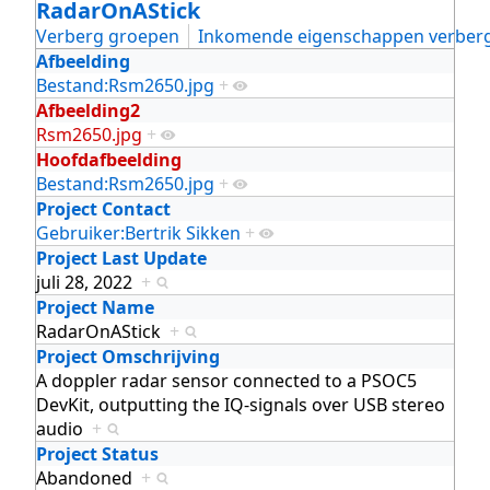
RadarOnAStick
Verberg groepen
Inkomende eigenschappen verber
Afbeelding
Bestand:Rsm2650.jpg
+
Afbeelding2
Rsm2650.jpg
+
Hoofdafbeelding
Bestand:Rsm2650.jpg
+
Project Contact
Gebruiker:Bertrik Sikken
+
Project Last Update
juli 28, 2022
+
Project Name
RadarOnAStick
+
Project Omschrijving
A doppler radar sensor connected to a PSOC5
DevKit, outputting the IQ-signals over USB stereo
audio
+
Project Status
Abandoned
+