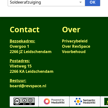
Contact
Over
Bezoekadres:
Privacybeleid
Overgoo 1
Over RevSpace
2266 JZ Leidschendam
Voorbehoud
Postadres:
Vlietweg 15
2266 KA Leidschendam
Bestuur:
board@revspace.nl