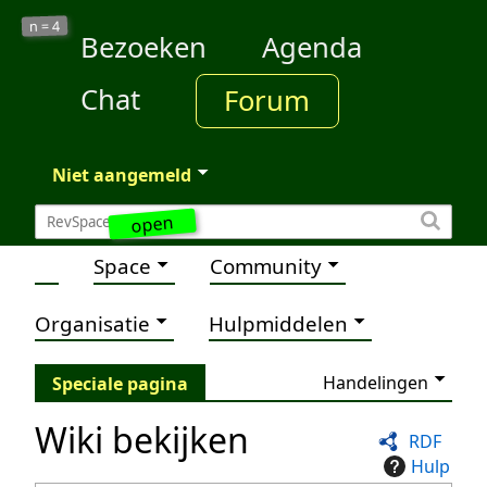
4
n =
Bezoeken
Agenda
Chat
Forum
Niet aangemeld
open
Space
Community
Organisatie
Hulpmiddelen
Handelingen
Speciale pagina
Wiki bekijken
RDF
Hulp