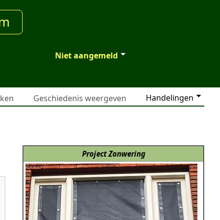
um
Niet aangemeld
Handelingen
jken
Geschiedenis weergeven
Project Zonwering