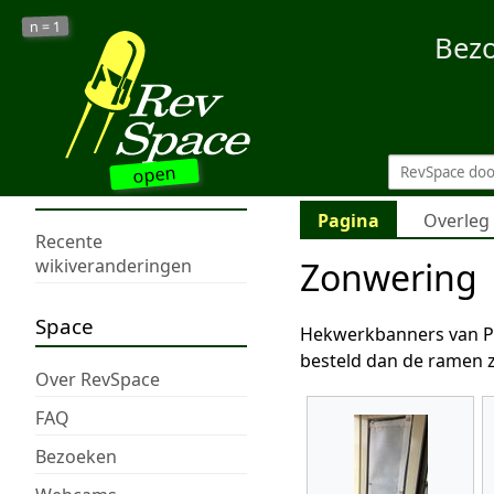
1
n =
Bez
open
Pagina
Overleg
Recente
Zonwering
wikiveranderingen
Space
Hekwerkbanners van PVC
besteld dan de ramen zi
Over RevSpace
FAQ
Bezoeken