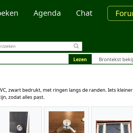
oeken
Agenda
Chat
For
Lezen
Brontekst beki
, zwart bedrukt, met ringen langs de randen. Iets kleiner
jn, zodat alles past.