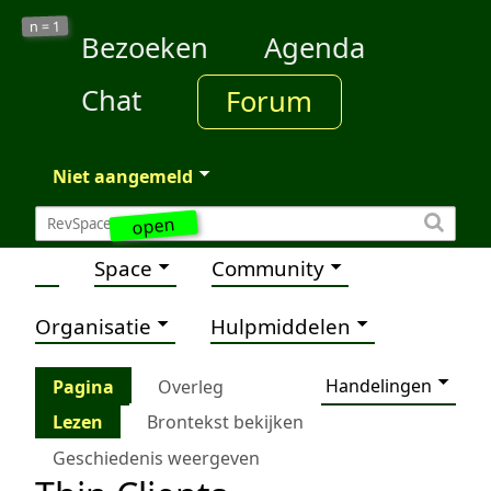
1
n =
Bezoeken
Agenda
Chat
Forum
Niet aangemeld
open
Space
Community
Organisatie
Hulpmiddelen
Handelingen
Pagina
Overleg
Lezen
Brontekst bekijken
Geschiedenis weergeven