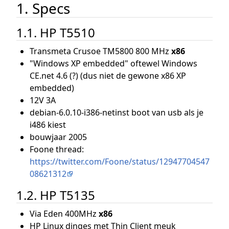
1. Specs
1.1. HP T5510
Transmeta Crusoe TM5800 800 MHz
x86
"Windows XP embedded" oftewel Windows
CE.net 4.6 (?) (dus niet de gewone x86 XP
embedded)
12V 3A
debian-6.0.10-i386-netinst boot van usb als je
i486 kiest
bouwjaar 2005
Foone thread:
https://twitter.com/Foone/status/12947704547
08621312
1.2. HP T5135
Via Eden 400MHz
x86
HP Linux dinges met Thin Client meuk