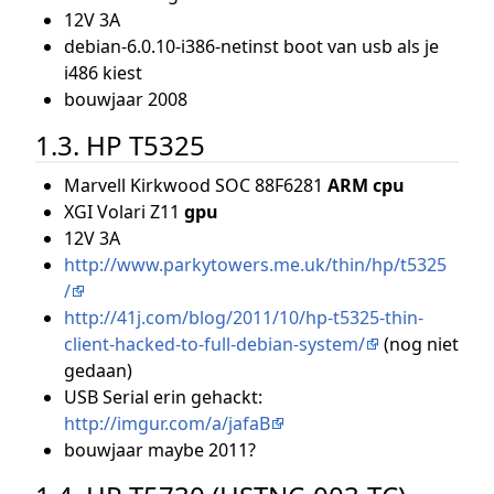
12V 3A
debian-6.0.10-i386-netinst boot van usb als je
i486 kiest
bouwjaar 2008
1.3. HP T5325
Marvell Kirkwood SOC 88F6281
ARM cpu
XGI Volari Z11
gpu
12V 3A
http://www.parkytowers.me.uk/thin/hp/t5325
/
http://41j.com/blog/2011/10/hp-t5325-thin-
client-hacked-to-full-debian-system/
(nog niet
gedaan)
USB Serial erin gehackt:
http://imgur.com/a/jafaB
bouwjaar maybe 2011?