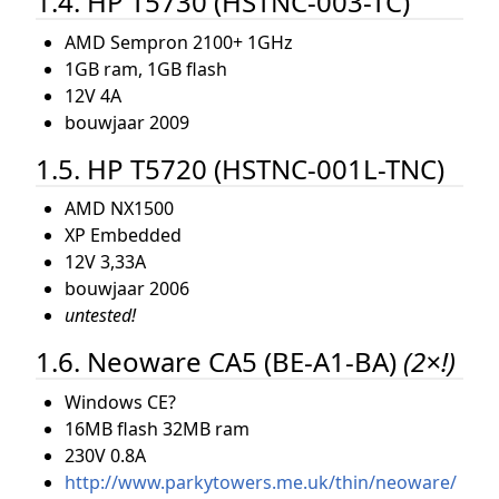
1.4. HP T5730 (HSTNC-003-TC)
AMD Sempron 2100+ 1GHz
1GB ram, 1GB flash
12V 4A
bouwjaar 2009
1.5. HP T5720 (HSTNC-001L-TNC)
AMD NX1500
XP Embedded
12V 3,33A
bouwjaar 2006
untested!
1.6. Neoware CA5 (BE-A1-BA)
(2×!)
Windows CE?
16MB flash 32MB ram
230V 0.8A
http://www.parkytowers.me.uk/thin/neoware/