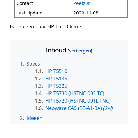
Contact
Peetz0r
Last Update
2020-11-08
Ik heb een paar HP Thin Clients.
Inhoud
1.
Specs
1.1.
HP T5510
1.2.
HP T5135
1.3.
HP T5325
1.4.
HP T5730 (HSTNC-003-TC)
1.5.
HP T5720 (HSTNC-001L-TNC)
1.6.
Neoware CA5 (BE-A1-BA)
(2×!)
2.
Ideeën