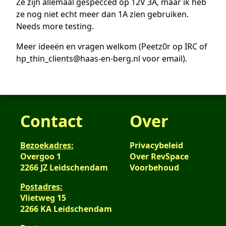
Ze zijn allemaal gespecced op 12V 3A, maar ik heb
ze nog niet echt meer dan 1A zien gebruiken.
Needs more testing.
Meer ideeën en vragen welkom (Peetz0r op IRC of
hp_thin_clients@haas-en-berg.nl voor email).
Contact
Over
Bezoekadres:
Privacybeleid
Overgoo 1
Over RevSpace
2266 JZ Leidschendam
Voorbehoud
Postadres:
Vlietweg 15
2266 KA Leidschendam