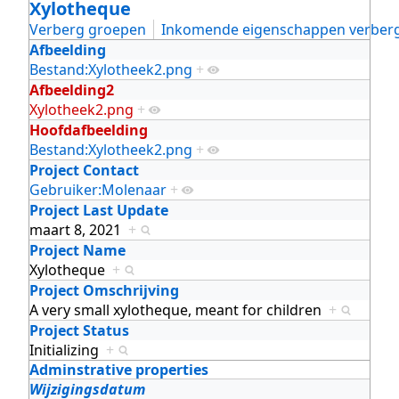
Xylotheque
Verberg groepen
Inkomende eigenschappen verber
Afbeelding
Bestand:Xylotheek2.png
+
Afbeelding2
Xylotheek2.png
+
Hoofdafbeelding
Bestand:Xylotheek2.png
+
Project Contact
Gebruiker:Molenaar
+
Project Last Update
maart 8, 2021
+
Project Name
Xylotheque
+
Project Omschrijving
A very small xylotheque, meant for children
+
Project Status
Initializing
+
Adminstrative properties
Wijzigingsdatum