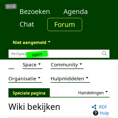
3
n =
Bezoeken
Agenda
Chat
Forum
Niet aangemeld
open
Space
Community
Organisatie
Hulpmiddelen
Handelingen
Speciale pagina
Wiki bekijken
RDF
Hulp