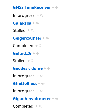
GNSS TimeReceiver
+
In progress
+
Galaksija
+
Stalled
+
Geigercounter
+
Completed
+
Geluidz0r
+
Stalled
+
Geodesic dome
+
In progress
+
GhettoBlast
+
In progress
+
Gigaohmvoltmeter
+
Completed
+