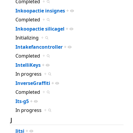
Completed
+
Inkoopactie insignes
+
Completed
+
Inkoopactie silicagel
+
Initializing
+
Intakefancontroller
+
Completed
+
IntelliKeys
+
In progress
+
InverseGraffiti
+
Completed
+
Its-g5
+
In progress
+
J
Jitsi
+