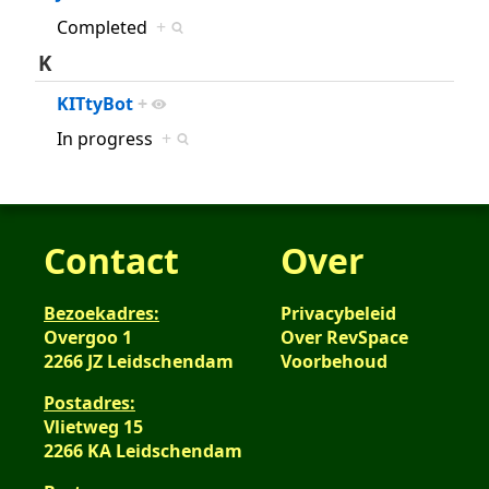
Completed
+
K
KITtyBot
+
In progress
+
Contact
Over
Bezoekadres:
Privacybeleid
Overgoo 1
Over RevSpace
2266 JZ Leidschendam
Voorbehoud
Postadres:
Vlietweg 15
2266 KA Leidschendam