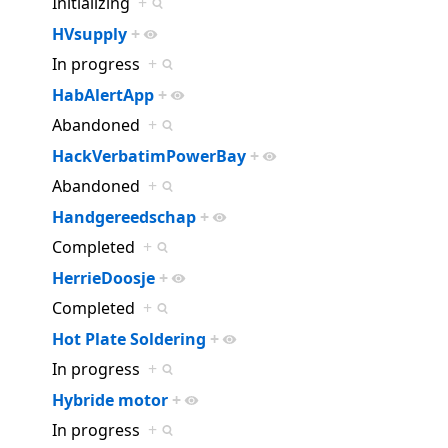
Initializing
+
HVsupply
+
In progress
+
HabAlertApp
+
Abandoned
+
HackVerbatimPowerBay
+
Abandoned
+
Handgereedschap
+
Completed
+
HerrieDoosje
+
Completed
+
Hot Plate Soldering
+
In progress
+
Hybride motor
+
In progress
+