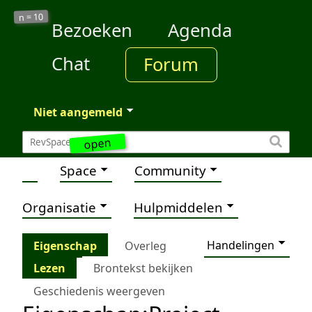
10
n =
Bezoeken
Agenda
Chat
Forum
Niet aangemeld
open
Space
Community
Organisatie
Hulpmiddelen
Handelingen
Eigenschap
Overleg
Lezen
Brontekst bekijken
Geschiedenis weergeven