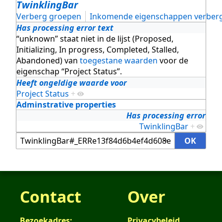
TwinklingBar
Verberg groepen
Inkomende eigenschappen verber
Has processing error text
“unknown” staat niet in de lijst (Proposed,
Initializing, In progress, Completed, Stalled,
Abandoned) van
toegestane waarden
voor de
eigenschap “Project Status”.
Heeft ongeldige waarde voor
Project Status
+
Adminstrative properties
Has processing error
TwinklingBar
+
Contact
Over
Bezoekadres:
Privacybeleid