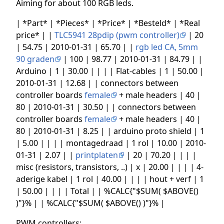
Aiming for about 100 RGB leds.
| *Part* | *Pieces* | *Price* | *Besteld* | *Real
price* | |
TLC5941 28pdip (pwm controller)
| 20
| 54.75 | 2010-01-31 | 65.70 | |
rgb led CA, 5mm
90 graden
| 100 | 98.77 | 2010-01-31 | 84.79 | |
Arduino | 1 | 30.00 | | | | Flat-cables | 1 | 50.00 |
2010-01-31 | 12.68 | | connectors between
controller boards
female
+ male headers | 40 |
80 | 2010-01-31 | 30.50 | | connectors between
controller boards
female
+ male headers | 40 |
80 | 2010-01-31 | 8.25 | | arduino proto shield | 1
| 5.00 | | | | montagedraad | 1 rol | 10.00 | 2010-
01-31 | 2.07 | |
printplaten
| 20 | 70.20 | | | |
misc (resistors, transistors, ..) | x | 20.00 | | | | 4-
aderige kabel | 1 rol | 40.00 | | | | hout + verf | 1
| 50.00 | | | | Total | | %CALC{"$SUM( $ABOVE()
)"}% | | %CALC{"$SUM( $ABOVE() )"}% |
PWM controllers: