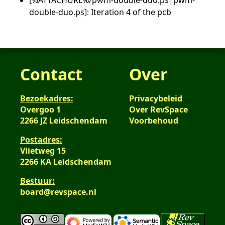
[%ATTACHURL%/pwm-double-duo.ps|pwm-
double-duo.ps]: Iteration 4 of the pcb
Contact
Over
Bezoekadres:
Privacybeleid
Overgoo 1
Over RevSpace
2266 JZ Leidschendam
Voorbehoud
Postadres:
Vlietweg 15
2266 KA Leidschendam
Bestuur:
board@revspace.nl