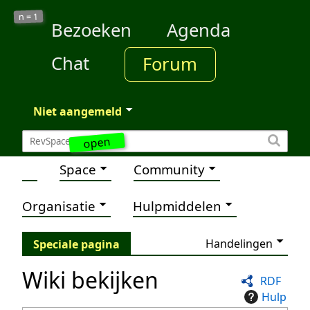
1
n =
Bezoeken
Agenda
Chat
Forum
Niet aangemeld
open
Space
Community
Organisatie
Hulpmiddelen
Handelingen
Speciale pagina
Wiki bekijken
RDF
Hulp