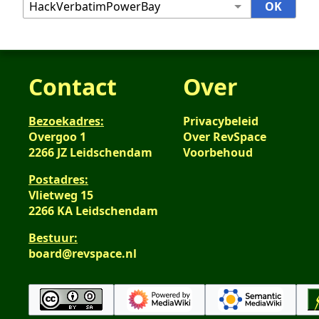
Contact
Over
Bezoekadres:
Privacybeleid
Overgoo 1
Over RevSpace
2266 JZ Leidschendam
Voorbehoud
Postadres:
Vlietweg 15
2266 KA Leidschendam
Bestuur:
board@revspace.nl