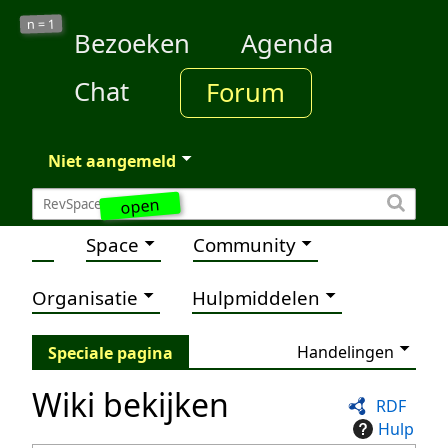
1
n =
Bezoeken
Agenda
Chat
Forum
Niet aangemeld
open
Space
Community
Organisatie
Hulpmiddelen
Handelingen
Speciale pagina
Wiki bekijken
RDF
Hulp