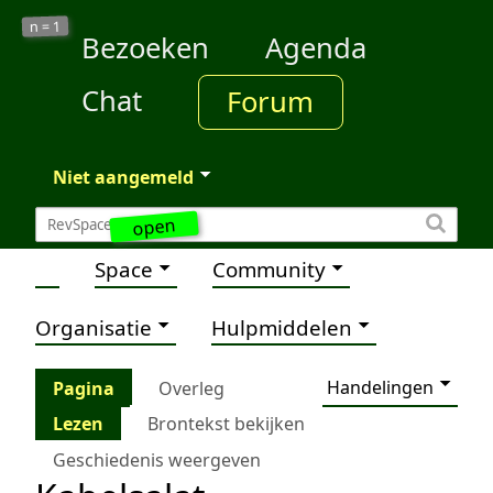
1
n =
Bezoeken
Agenda
Chat
Forum
Niet aangemeld
open
Space
Community
Organisatie
Hulpmiddelen
Handelingen
Pagina
Overleg
Lezen
Brontekst bekijken
Geschiedenis weergeven