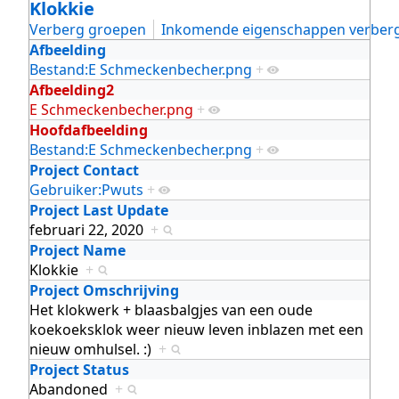
Klokkie
Verberg groepen
Inkomende eigenschappen verber
Afbeelding
Bestand:E Schmeckenbecher.png
+
Afbeelding2
E Schmeckenbecher.png
+
Hoofdafbeelding
Bestand:E Schmeckenbecher.png
+
Project Contact
Gebruiker:Pwuts
+
Project Last Update
februari 22, 2020
+
Project Name
Klokkie
+
Project Omschrijving
Het klokwerk + blaasbalgjes van een oude
koekoeksklok weer nieuw leven inblazen met een
nieuw omhulsel. :)
+
Project Status
Abandoned
+