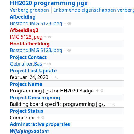
HH2020 programming jigs
Verberg groepen
Inkomende eigenschappen verber
Afbeelding
Bestand:IMG 5123.jpeg
+
Afbeelding2
IMG 5123.jpeg
+
Hoofdafbeelding
Bestand:IMG 5123.jpeg
+
Project Contact
Gebruiker:Bas
+
Project Last Update
februari 24, 2020
+
Project Name
Programming Jigs for HH2020 Badge
+
Project Omschrijving
Building board specific programming jigs.
+
Project Status
Completed
+
Adminstrative properties
Wijzigingsdatum