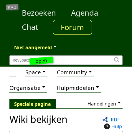
3
n =
Bezoeken
Agenda
Chat
Forum
Niet aangemeld
open
Space
Community
Organisatie
Hulpmiddelen
Handelingen
Speciale pagina
Wiki bekijken
RDF
Hulp