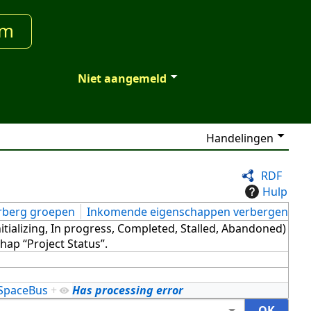
um
Niet aangemeld
Handelingen
RDF
Hulp
rberg groepen
Inkomende eigenschappen verbergen
 Initializing, In progress, Completed, Stalled, Abandoned)
hap “Project Status”.
SpaceBus
+
Has processing error