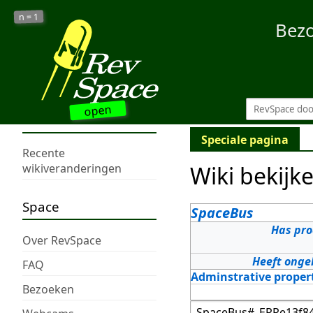
1
n =
Bez
open
Speciale pagina
Recente
Wiki bekijk
wikiveranderingen
Space
SpaceBus
Has pro
Over RevSpace
Heeft onge
FAQ
Adminstrative proper
Bezoeken