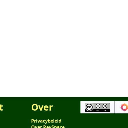
t
Over
Privacybeleid
Over RevSpace