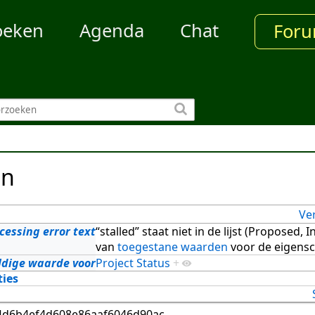
oeken
Agenda
Chat
For
en
Ve
cessing error text
“stalled” staat niet in de lijst (Proposed,
van
toegestane waarden
voor de eigensc
ldige waarde voor
Project Status
+
ties