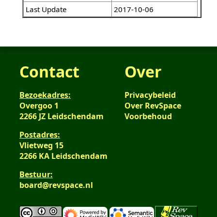
Last Update
2017-10-06
Contact
Over
Bezoekadres:
Privacybeleid
Overgoo 1
Over RevSpace
2266 JZ Leidschendam
Voorbehoud
Postadres:
Vlietweg 15
2266 KA Leidschendam
Bestuur:
board@revspace.nl