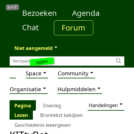
7
n =
Bezoeken
Agenda
Chat
Forum
Niet aangemeld
open
Space
Community
Organisatie
Hulpmiddelen
Handelingen
Pagina
Overleg
Lezen
Brontekst bekijken
Geschiedenis weergeven