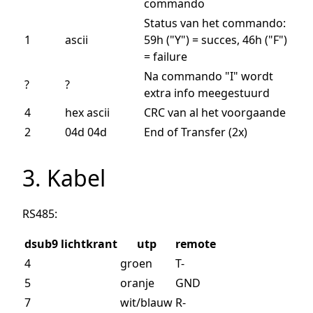
commando
Status van het commando:
1
ascii
59h ("Y") = succes, 46h ("F")
= failure
Na commando "I" wordt
?
?
extra info meegestuurd
4
hex ascii
CRC van al het voorgaande
2
04d 04d
End of Transfer (2x)
3. Kabel
RS485:
dsub9 lichtkrant
utp
remote
4
groen
T-
5
oranje
GND
7
wit/blauw
R-