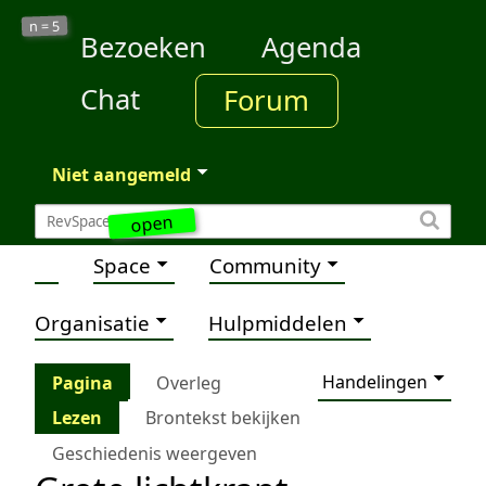
5
n =
Bezoeken
Agenda
Chat
Forum
Niet aangemeld
open
Space
Community
Organisatie
Hulpmiddelen
Handelingen
Pagina
Overleg
Lezen
Brontekst bekijken
Geschiedenis weergeven