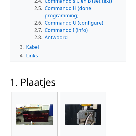
2.4.
Commando's C en B (set text)
2.5.
Commando H (done
programming)
2.6.
Commando U (configure)
2.7.
Commando I (info)
2.8.
Antwoord
3.
Kabel
4.
Links
1. Plaatjes