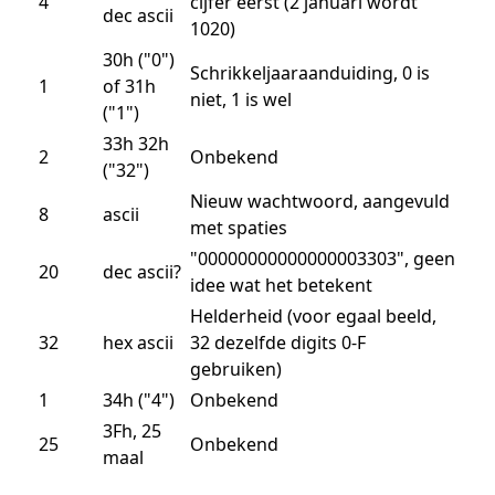
4
cijfer eerst (2 januari wordt
dec ascii
1020)
30h ("0")
Schrikkeljaaraanduiding, 0 is
1
of 31h
niet, 1 is wel
("1")
33h 32h
2
Onbekend
("32")
Nieuw wachtwoord, aangevuld
8
ascii
met spaties
"00000000000000003303", geen
20
dec ascii?
idee wat het betekent
Helderheid (voor egaal beeld,
32
hex ascii
32 dezelfde digits 0-F
gebruiken)
1
34h ("4")
Onbekend
3Fh, 25
25
Onbekend
maal