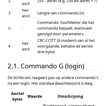
2
255 - adres (e.g. 254 als adres = 1)
ascii
hex
3
Lengte van commando (n)
ascii
Commando: hoofdletter die het
n
-
commando bepaalt, eventueel
gevolgd door parameters.
CRC-CCITT (X-modem) van al het
hex
4
voorgaande, behalve de eerste
ascii
drie bytes
2.1. Commando G (login)
De lichtkrant reageert pas op andere commando's
na een login. Het standaardwachtwoord is leeg.
Aantal
Waarde
Omschrijving
bytes
Wachtwoord, aangevuld met