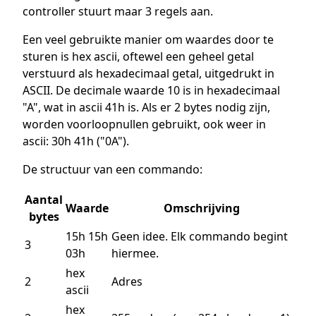
controller stuurt maar 3 regels aan.
Een veel gebruikte manier om waardes door te
sturen is hex ascii, oftewel een geheel getal
verstuurd als hexadecimaal getal, uitgedrukt in
ASCII. De decimale waarde 10 is in hexadecimaal
"A", wat in ascii 41h is. Als er 2 bytes nodig zijn,
worden voorloopnullen gebruikt, ook weer in
ascii: 30h 41h ("0A").
De structuur van een commando:
Aantal
Waarde
Omschrijving
bytes
15h 15h
Geen idee. Elk commando begint
3
03h
hiermee.
hex
2
Adres
ascii
hex