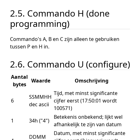
2.5. Commando H (done
programming)
Commando's A, B en C zijn alleen te gebruiken
tussen P en H in.
2.6. Commando U (configure)
Aantal
Waarde
Omschrijving
bytes
Tijd, met minst significante
SSMMHH
6
cijfer eerst (17:50:01 wordt
dec ascii
100571)
Betekenis onbekend; lijkt wel
1
34h ("4")
afhankelijk te zijn van datum
Datum, met minst significante
DDMM