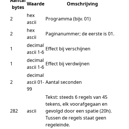
Aantal
Waarde
Omschrijving
bytes
hex
2
Programma (bijv. 01)
ascii
hex
2
Paginanummer; de eerste is 01.
ascii
decimal
1
Effect bij verschijnen
ascii 1-6
decimal
1
Effect bij verdwijnen
ascii 1-6
decimal
2
ascii 01-
Aantal seconden
99
Tekst: steeds 6 regels van 45
tekens, elk voorafgegaan en
282
ascii
gevolgd door een spatie (20h).
Tussen de regels staat geen
regeleinde.