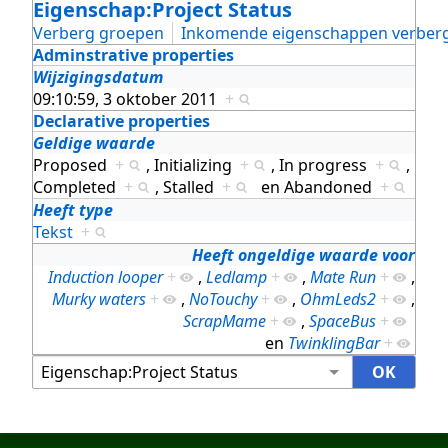
Eigenschap:Project Status
Verberg groepen
Inkomende eigenschappen verber
Adminstrative properties
Wijzigingsdatum
09:10:59, 3 oktober 2011
+
Declarative properties
Geldige waarde
Proposed
+
,
Initializing
+
,
In progress
+
,
Completed
+
,
Stalled
+
en
Abandoned
+
Heeft type
Tekst
+
Heeft ongeldige waarde voor
Induction looper
+
,
Ledlamp
+
,
Mate Run
+
,
Murky waters
+
,
NoTouchy
+
,
OhmLeds2
+
,
ScrapMame
+
,
SpaceBus
+
en
TwinklingBar
+