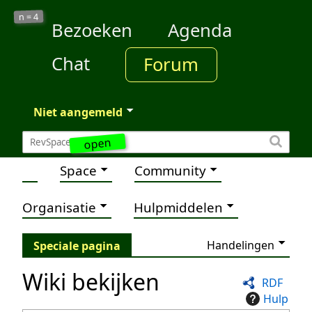
4
n =
Bezoeken
Agenda
Chat
Forum
Niet aangemeld
open
Space
Community
Organisatie
Hulpmiddelen
Handelingen
Speciale pagina
Wiki bekijken
RDF
Hulp