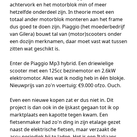
achtervork en het motorblok min of meer
hetzelfde onderdeel zijn. In theorie moet een
totaal ander motorblok monteren aan het frame
dus goed te doen zijn. Piaggio (het moederbedrijf
van Gilera) bouwt tal van (motor)scooters onder
een dozijn merknamen, daar moet vast wat tussen
zitten wat geschikt is.
Enter de Piaggio Mp3 hybrid. Een driewielige
scooter met een 125cc bezinemotor en 2.6kW
elektromotor. Alles wat ik nodig heb in één blokje.
Nieuwprijs van zo'n voertuig: €9.000 ofzo. Ouch.
Even een nieuwe kopen zat er dus niet in. Dit
project is dan ook in de ijskast gegaan tot ik op
marktplaats een kapotte tegen kwam. Een
fietsenmaker had zo'n ding in zijn etalage gezet
naast de elektrische fietsen, maar verzaakt de
accu periodiek bij te laden. Het is een Italiaans