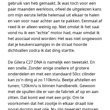
gebruik van heb gemaakt. Ik was toch voor een
paar maanden werkloos, ofwel de uitgelezen kans
om mijn eerste liefde helemaal uit elkaar te halen
en van voor naar achter aan te pakken. Eenmaal af
reed ik er alleen weinig op. Niet omdat ik het saai
vond nu ik een "echte" motor had, maar omdat ik
het asociaal vond worden: Het was niet ongewoon
dat je keukenraampjes in de straat hoorde
dichtvallen zodra ik dat ding startte.
De Gilera C27 DNA is namelijk een tweetakt. En
een snelle. Zonder enige snellere of grotere
onderdelen en met een standaard 50cc cilinder
kan zo'n ding al zo 110km/u. Beetje afstellen en
tunen; 120km/u is binnen handbereik. Gewoon
met de spullen die er van de fabriek af op en aan
zitten. Dat komt wel met een prijs: Om te
voorkomen dat het zooitje in elkaar draait isie
nogal dorstig met olie. Nu zijn tweetakt motoren