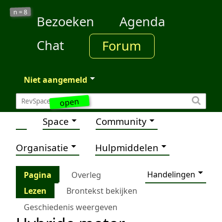
8
n =
Bezoeken
Agenda
Chat
Forum
Niet aangemeld
open
Space
Community
Organisatie
Hulpmiddelen
Handelingen
Pagina
Overleg
Lezen
Brontekst bekijken
Geschiedenis weergeven