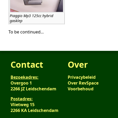
Piaggio Mp3 125cc hybrid
gasklep
To be continued...
Contact
Over
Bezoekadres:
Privacybeleid
Overgoo 1
Over RevSpace
2266 JZ Leidschendam
Voorbehoud
Postadres:
Vlietweg 15
2266 KA Leidschendam