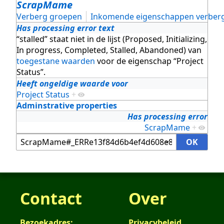
ScrapMame
Verberg groepen
Inkomende eigenschappen verber
Has processing error text
“stalled” staat niet in de lijst (Proposed, Initializing,
In progress, Completed, Stalled, Abandoned) van
toegestane waarden
voor de eigenschap “Project
Status”.
Heeft ongeldige waarde voor
Project Status
+
Adminstrative properties
Has processing error
ScrapMame
+
Contact
Over
Bezoekadres:
Privacybeleid