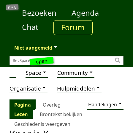
8
n =
Bezoeken
Agenda
Chat
Forum
Niet aangemeld
open
Space
Community
Organisatie
Hulpmiddelen
Handelingen
Pagina
Overleg
Lezen
Brontekst bekijken
Geschiedenis weergeven