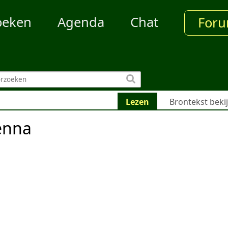
oeken
Agenda
Chat
For
Lezen
Brontekst beki
enna