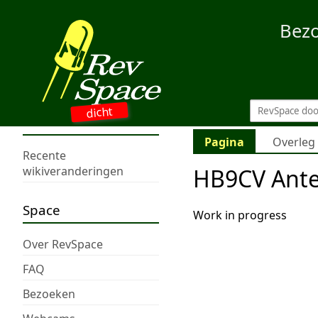
Bez
dicht
Pagina
Overleg
Recente
HB9CV Ant
wikiveranderingen
Space
Work in progress
Over RevSpace
FAQ
Bezoeken