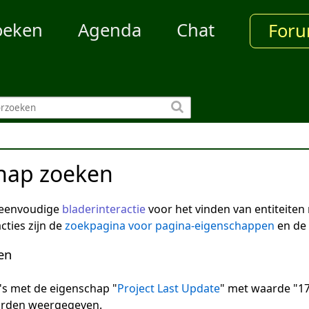
oeken
Agenda
Chat
For
hap zoeken
 eenvoudige
bladerinteractie
voor het vinden van entiteite
cties zijn de
zoekpagina voor pagina-eigenschappen
en de
en
na's met de eigenschap "
Project Last Update
" met waarde "17
arden weergegeven.