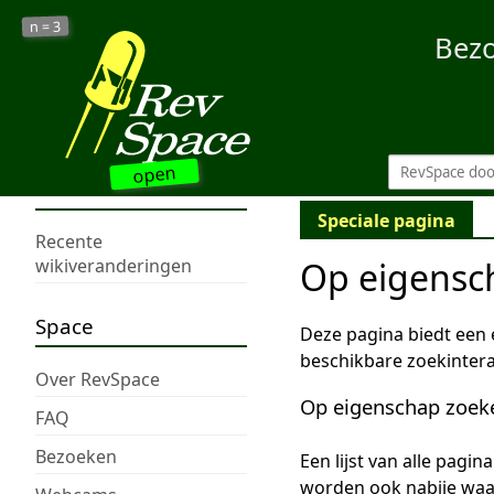
3
n =
Bez
open
Speciale pagina
Recente
Op eigensc
wikiveranderingen
Space
Deze pagina biedt een
beschikbare zoekintera
Over RevSpace
Op eigenschap zoek
FAQ
Bezoeken
Een lijst van alle pagi
worden ook nabije wa