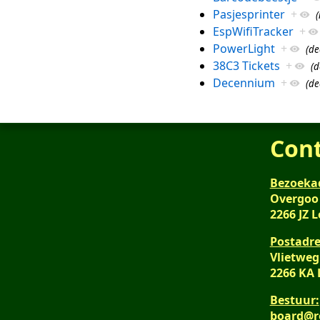
Pasjesprinter
+
(
EspWifiTracker
+
PowerLight
+
(de
38C3 Tickets
+
(d
Decennium
+
(de
Con
Bezoeka
Overgoo
2266 JZ 
Postadre
Vlietweg
2266 KA
Bestuur:
board@r