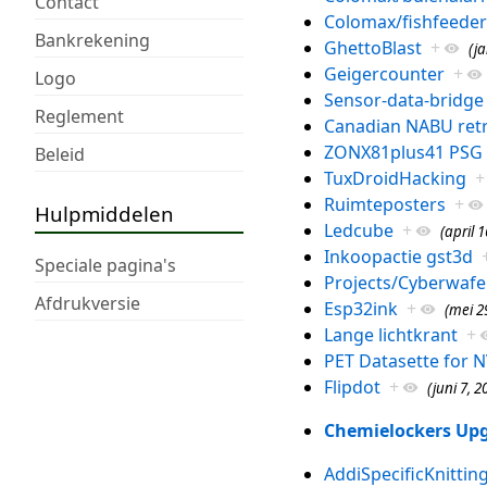
Contact
Colomax/fishfeeder
Bankrekening
GhettoBlast
+
(ja
Geigercounter
+
Logo
Sensor-data-bridge
Reglement
Canadian NABU retr
ZONX81plus41 PSG Bo
Beleid
TuxDroidHacking
+
Ruimteposters
+
Hulpmiddelen
Ledcube
+
(april 1
Inkoopactie gst3d
Speciale pagina's
Projects/Cyberwafe
Afdrukversie
Esp32ink
+
(mei 2
Lange lichtkrant
+
PET Datasette for
Flipdot
+
(juni 7, 2
Chemielockers Up
AddiSpecificKnitti