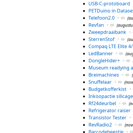
USB-C-protoboard
PETDuino in Datase
Telefoon2.0
+
(au
Revfan
+
(augustus
Zweepdraaibank
+
SterrenStof
+
(au
Compaq LTE Elite 4
LedBanner
+
(aug
DongleHider+
+
Museum readying a
Breimachines
+
Snuffelaar
+
(nov
Budgetkofferkist
+
Inkoopactie silicage
Rf24deurbel
+
(n
Refrigerator raiser
Transistor Tester
+
RevRadio2
+
(nov
Barcodebeestje
+