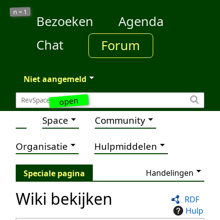
1
n =
Bezoeken
Agenda
Chat
Forum
Niet aangemeld
open
Space
Community
Organisatie
Hulpmiddelen
Handelingen
Speciale pagina
Wiki bekijken
RDF
Hulp