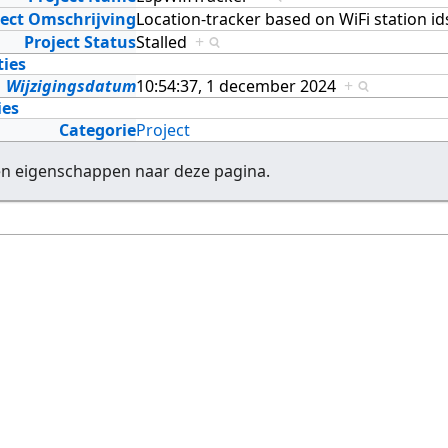
ject Omschrijving
Location-tracker based on WiFi station i
Project Status
Stalled
+
ties
Wijzigingsdatum
10:54:37, 1 december 2024
+
ies
Categorie
Project
en eigenschappen naar deze pagina.