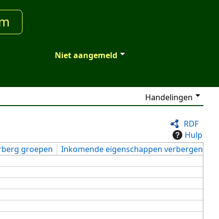
um
Niet aangemeld
Handelingen
RDF
Hulp
rberg groepen
Inkomende eigenschappen verbergen