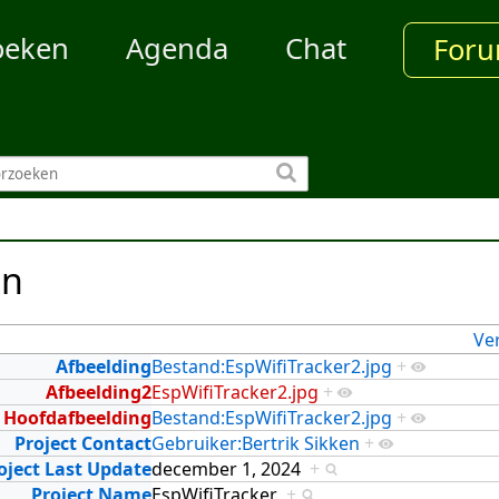
oeken
Agenda
Chat
For
en
Ve
Afbeelding
Bestand:EspWifiTracker2.jpg
+
Afbeelding2
EspWifiTracker2.jpg
+
Hoofdafbeelding
Bestand:EspWifiTracker2.jpg
+
Project Contact
Gebruiker:Bertrik Sikken
+
oject Last Update
december 1, 2024
+
Project Name
EspWifiTracker
+