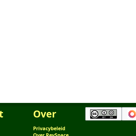
t
Over
Privacybeleid
Over RevSpace