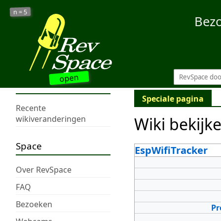
5
n =
Bez
open
Speciale pagina
Recente
Wiki bekijk
wikiveranderingen
Space
EspWifiTracker
Over RevSpace
FAQ
Bezoeken
Pr