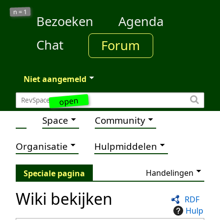
1
n =
Bezoeken
Agenda
Chat
Forum
Niet aangemeld
open
Space
Community
Organisatie
Hulpmiddelen
Handelingen
Speciale pagina
Wiki bekijken
RDF
Hulp