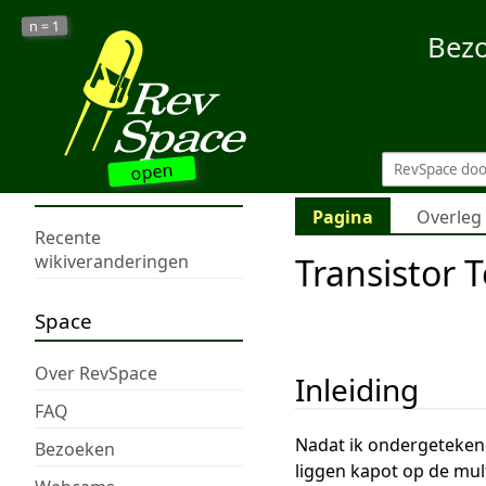
1
n =
Bez
open
Pagina
Overleg
Recente
Transistor T
wikiveranderingen
Space
Over RevSpace
Inleiding
FAQ
Nadat ik ondergetekend
Bezoeken
liggen kapot op de mu