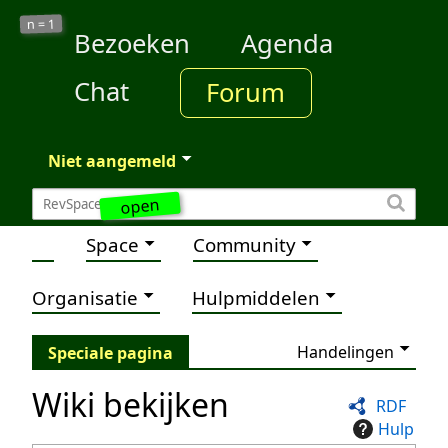
1
n =
Bezoeken
Agenda
Chat
Forum
Niet aangemeld
open
Space
Community
Organisatie
Hulpmiddelen
Handelingen
Speciale pagina
Wiki bekijken
RDF
Hulp