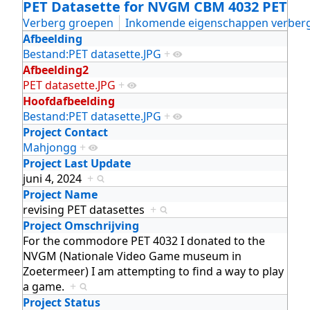
PET Datasette for NVGM CBM 4032 PET
Verberg groepen
Inkomende eigenschappen verber
Afbeelding
Bestand:PET datasette.JPG
+
Afbeelding2
PET datasette.JPG
+
Hoofdafbeelding
Bestand:PET datasette.JPG
+
Project Contact
Mahjongg
+
Project Last Update
juni 4, 2024
+
Project Name
revising PET datasettes
+
Project Omschrijving
For the commodore PET 4032 I donated to the
NVGM (Nationale Video Game museum in
Zoetermeer) I am attempting to find a way to play
a game.
+
Project Status