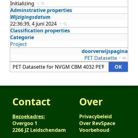
Initializing
+
Adminstrative properties
Wijzigingsdatum
22:36:39, 4 juni 2024
+
Classification properties
Categorie
Project
doorverwijspagina
PET Datasette
+
Contact
Over
Bezoekadres:
Privacybeleid
Overgoo 1
Over RevSpace
2266 JZ Leidschendam
Voorbehoud