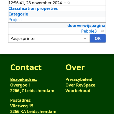
12:56:41, 28 november 2024
+
Classification properties
Categorie
Project
doorverwijspagina
Pebble3
+
Contact
Over
Bezoekadres:
Privacybeleid
Overgoo 1
Over RevSpace
2266 JZ Leidschendam
Voorbehoud
Postadres:
Vlietweg 15
2266 KA Leidschendam