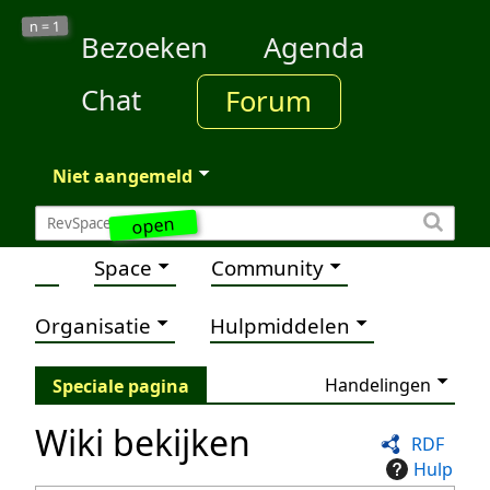
1
n =
Bezoeken
Agenda
Chat
Forum
Niet aangemeld
open
Space
Community
Organisatie
Hulpmiddelen
Handelingen
Speciale pagina
Wiki bekijken
RDF
Hulp