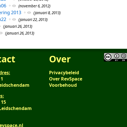
x06
+
(november 6, 2012)
ring 2013
+
(januari 8, 2013)
x22
+
(januari 22, 2013)
(januari 26, 2013)
(januari 26, 2013)
tact
Over
dres:
Privacybeleid
 1
Over RevSpace
Leidschendam
Voorbehoud
s:
 15
 Leidschendam
evspace.nl