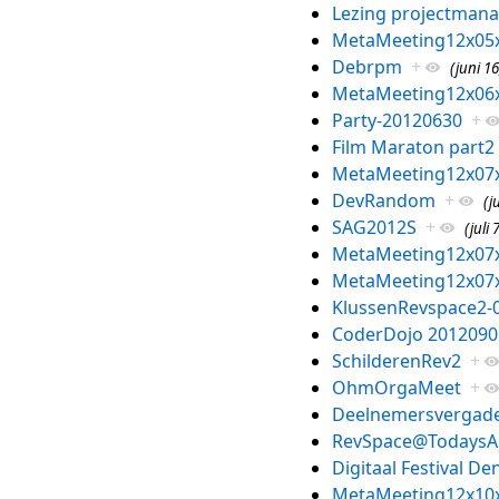
Lezing projectman
MetaMeeting12x05
Debrpm
+
(juni 16
MetaMeeting12x06
Party-20120630
+
Film Maraton part2
MetaMeeting12x07
DevRandom
+
(j
SAG2012S
+
(juli 
MetaMeeting12x07
MetaMeeting12x07
KlussenRevspace2-
CoderDojo 2012090
SchilderenRev2
+
OhmOrgaMeet
+
Deelnemersvergade
RevSpace@TodaysA
Digitaal Festival D
MetaMeeting12x10