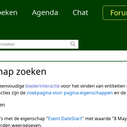
oeken
Agenda
Chat
For
hap zoeken
 eenvoudige
bladerinteractie
voor het vinden van entiteite
cties zijn de
zoekpagina voor pagina-eigenschappen
en de
en
na's met de eigenschap "
Event DateStart
" met waarde "8 May 
arden weergegeven.