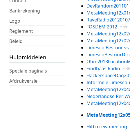
Contact
DevRandom201101
Bankrekening
MetaMeeting12x01
RaveRadio2012010
Logo
FOSDEM 2012
+
Reglement
MetaMeeting12x02
MetaMeeting12x02
Beleid
Limesco Bestuur vs
LimescoBestuurDire
Hulpmiddelen
Ohm2013LocationM
Eindbaas Radio
+
Speciale pagina's
HackerspaceDag20
Afdrukversie
Informele Limesco
MetaMeeting12x04
Nederlandse PerlW
MetaMeeting12x04
MetaMeeting12x0
Hitb crew meeting