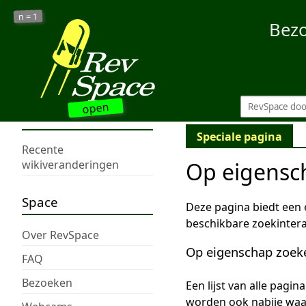
1
n =
Bez
open
Speciale pagina
Recente
Op eigensc
wikiveranderingen
Space
Deze pagina biedt een
beschikbare zoekintera
Over RevSpace
Op eigenschap zoek
FAQ
Bezoeken
Een lijst van alle pagi
worden ook nabije wa