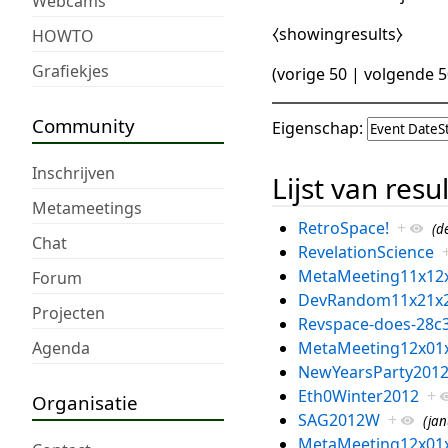
Webcams
⧼showingresults⧽
HOWTO
Grafiekjes
(
vorige 50
|
volgende 5
Community
Eigenschap:
Inschrijven
Lijst van resu
Metameetings
RetroSpace!
+
(d
Chat
RevelationScience
MetaMeeting11x12
Forum
DevRandom11x21x
Projecten
Revspace-does-28c
Agenda
MetaMeeting12x01
NewYearsParty201
Eth0Winter2012
+
Organisatie
SAG2012W
+
(jan
MetaMeeting12x01