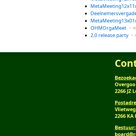
MetaMeeting12x11
Deelnemersvergade
MetaMeeting13x01
OHMOrgaMeet
+
2.0 release party
+
Con
Bezoeka
Overgoo
2266 JZ 
Postadre
Vlietweg
2266 KA
Bestuur:
board@r