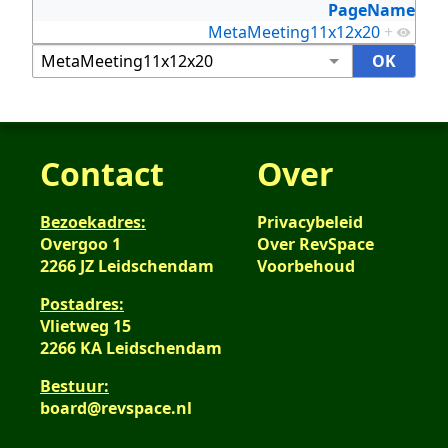
PageName
MetaMeeting11x12x20
+
Contact
Over
Bezoekadres:
Privacybeleid
Overgoo 1
Over RevSpace
2266 JZ Leidschendam
Voorbehoud
Postadres:
Vlietweg 15
2266 KA Leidschendam
Bestuur:
board@revspace.nl