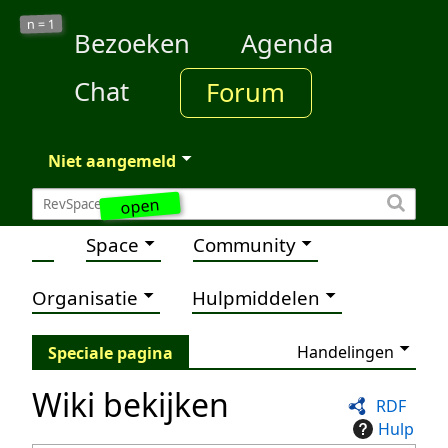
1
n =
Bezoeken
Agenda
Chat
Forum
Niet aangemeld
open
Space
Community
Organisatie
Hulpmiddelen
Handelingen
Speciale pagina
Wiki bekijken
RDF
Hulp