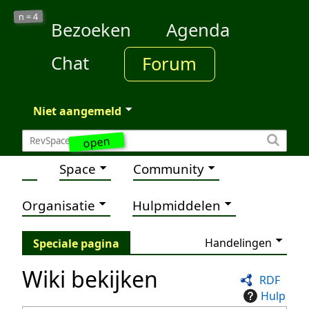
4
n =
Bezoeken
Agenda
Chat
Forum
Niet aangemeld
open
Space
Community
Organisatie
Hulpmiddelen
Handelingen
Speciale pagina
Wiki bekijken
RDF
Hulp