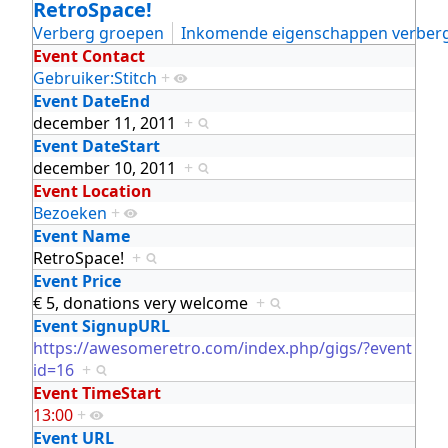
RetroSpace!
Verberg groepen
Inkomende eigenschappen verber
Event Contact
Gebruiker:Stitch
+
Event DateEnd
december 11, 2011
+
Event DateStart
december 10, 2011
+
Event Location
Bezoeken
+
Event Name
RetroSpace!
+
Event Price
€ 5, donations very welcome
+
Event SignupURL
https://awesomeretro.com/index.php/gigs/?event
id=16
+
Event TimeStart
13:00
+
Event URL