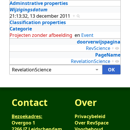
Adminstrative properties
Wijzigingsdatum
21:13:32, 13 december 2011
+
Classification properties
Categorie
Projecten zonder afbeelding
en
Event
doorverwijspagina
RevScience
+
PageName
RevelationScience
+
Contact
Over
Bezoekadres:
Privacybeleid
Overgoo 1
Over RevSpace
2266 JZ Leidschendam
Voorbehoud