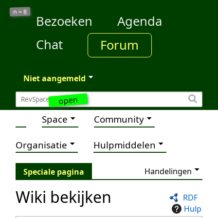
8
n =
Bezoeken
Agenda
Chat
Forum
Niet aangemeld
open
Space
Community
Organisatie
Hulpmiddelen
Handelingen
Speciale pagina
Wiki bekijken
RDF
Hulp